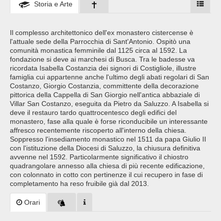
Storia e Arte
Il complesso architettonico dell'ex monastero cistercense è
l'attuale sede della Parrocchia di Sant'Antonio. Ospitò una
comunità monastica femminile dal 1125 circa al 1592. La
fondazione si deve ai marchesi di Busca. Tra le badesse va
ricordata Isabella Costanzia dei signori di Costigliole, illustre
famiglia cui appartenne anche l'ultimo degli abati regolari di San
Costanzo, Giorgio Costanzia, committente della decorazione
pittorica della Cappella di San Giorgio nell'antica abbaziale di
Villar San Costanzo, eseguita da Pietro da Saluzzo. A Isabella si
deve il restauro tardo quattrocentesco degli edifici del
monastero, fase alla quale è forse riconducibile un interessante
affresco recentemente riscoperto all'interno della chiesa.
Soppresso l'insediamento monastico nel 1511 da papa Giulio II
con l'istituzione della Diocesi di Saluzzo, la chiusura definitiva
avvenne nel 1592. Particolarmente significativo il chiostro
quadrangolare annesso alla chiesa di più recente edificazione,
con colonnato in cotto con pertinenze il cui recupero in fase di
completamento ha reso fruibile già dal 2013.
Orari