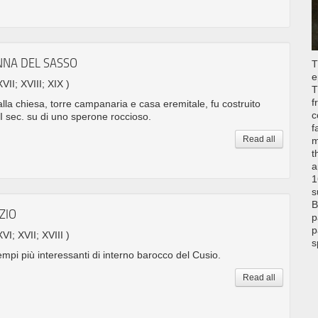
NNA DEL SASSO
T
e
XVII; XVIII; XIX )
T
f
dalla chiesa, torre campanaria e casa eremitale, fu costruito
c
I sec. su di uno sperone roccioso.
f
Read all
m
t
a
1
s
B
ZIO
p
p
XVI; XVII; XVIII )
s
mpi più interessanti di interno barocco del Cusio.
Read all