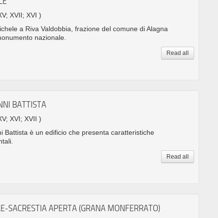
LE
XV; XVII; XVI )
ichele a Riva Valdobbia, frazione del comune di Alagna
 monumento nazionale.
Read all
NNI BATTISTA
XV; XVI; XVII )
 Battista è un edificio che presenta caratteristiche
tali.
Read all
E-SACRESTIA APERTA (GRANA MONFERRATO)