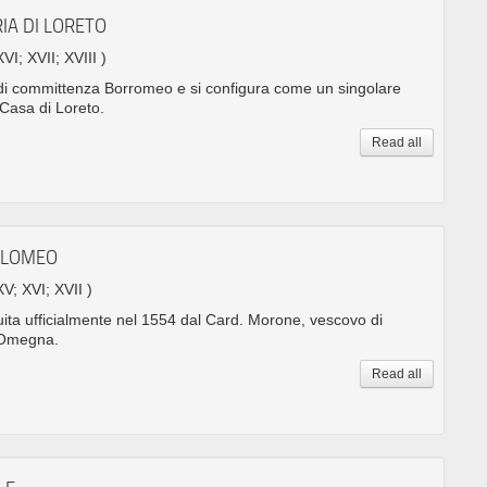
IA DI LORETO
XVI; XVII; XVIII )
di committenza Borromeo e si configura come un singolare
 Casa di Loreto.
Read all
TOLOMEO
XV; XVI; XVII )
uita ufficialmente nel 1554 dal Card. Morone, vescovo di
 Omegna.
Read all