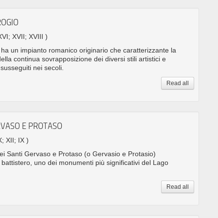
ROGIO
XVI; XVII; XVIII )
ha un impianto romanico originario che caratterizzante la
 della continua sovrapposizione dei diversi stili artistici e
 susseguiti nei secoli.
Read all
ERVASO E PROTASO
; XII; IX )
ei Santi Gervaso e Protaso (o Gervasio e Protasio)
 battistero, uno dei monumenti più significativi del Lago
Read all