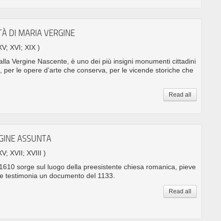
TÀ DI MARIA VERGINE
XV; XVI; XIX )
alla Vergine Nascente, è uno dei più insigni monumenti cittadini
ra, per le opere d’arte che conserva, per le vicende storiche che
Read all
RGINE ASSUNTA
XV; XVII; XVIII )
l 1610 sorge sul luogo della preesistente chiesa romanica, pieve
e testimonia un documento del 1133.
Read all