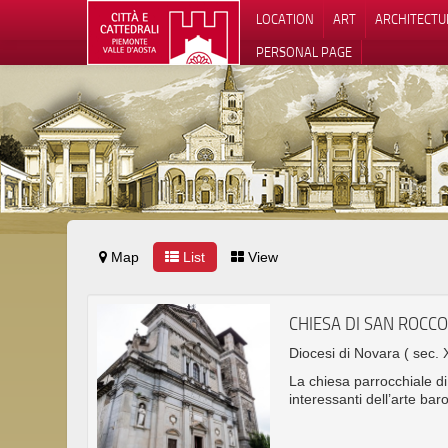
LOCATION
ART
ARCHITECTU
PERSONAL PAGE
Map
List
View
CHIESA DI SAN ROCC
Diocesi di Novara
( sec. 
La chiesa parrocchiale d
interessanti dell’arte ba