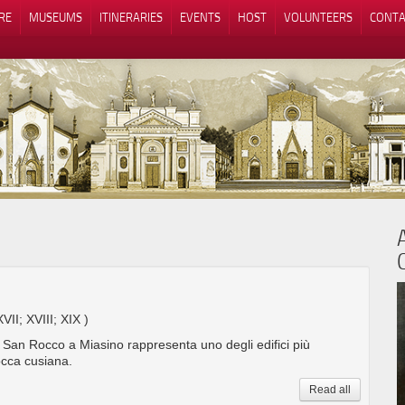
RE
MUSEUMS
ITINERARIES
EVENTS
HOST
VOLUNTEERS
CONTA
Notice at collection
Your Privacy Choices
O
XVII; XVIII; XIX )
i San Rocco a Miasino rappresenta uno degli edifici più
rocca cusiana.
Read all