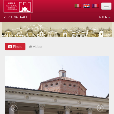
LOCATION
PERSONAL PAGE
ENTER
ART
ARCHITECTURE
MUSEUMS
Photo
video
Your Privacy Choices
ITINERARIES
Notice at collection
EVENTS
HOST
VOLUNTEERS
CONTACTS
PRESS