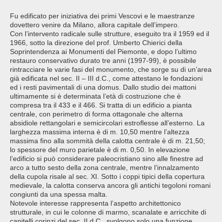
Fu edificato per iniziativa dei primi Vescovi e le maestranze
dovettero venire da Milano, allora capitale dell’impero.
Con l’intervento radicale sulle strutture, eseguito tra il 1959 ed il
1966, sotto la direzione del prof. Umberto Chierici della
Soprintendenza ai Monumenti del Piemonte, e dopo l’ultimo
restauro conservativo durato tre anni (1997-99), è possibile
rintracciare le varie fasi del monumento, che sorge su di un’area
già edificata nel sec. II – III d.C., come attestano le fondazioni
ed i resti pavimentali di una domus. Dallo studio dei mattoni
ultimamente si è determinata l’età di costruzione che è
compresa tra il 433 e il 466. Si tratta di un edificio a pianta
centrale, con perimetro di forma ottagonale che alterna
absidiole rettangolari e semicircolari estroflesse all’esterno. La
larghezza massima interna è di m. 10,50 mentre l’altezza
massima fino alla sommità della calotta centrale è di m. 21,50;
lo spessore del muro parietale è di m. 0,50. In elevazione
l’edificio si può considerare paleocristiano sino alle finestre ad
arco a tutto sesto della zona centrale, mentre l’innalzamento
della cupola risale al sec. XI. Sotto i coppi tipici della copertura
medievale, la calotta conserva ancora gli antichi tegoloni romani
congiunti da una spessa malta.
Notevole interesse rappresenta l’aspetto architettonico
strutturale, in cui le colonne di marmo, scanalate e arricchite di
capitelli corinzi del sec. II d.C., svolgono solo una funzione