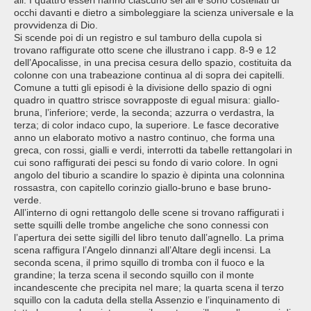
ali. I quattro esseri hanno ciascuno sei ali e sono costellati di
occhi davanti e dietro a simboleggiare la scienza universale e la
provvidenza di Dio.
Si scende poi di un registro e sul tamburo della cupola si
trovano raffigurate otto scene che illustrano i capp. 8-9 e 12
dell’Apocalisse, in una precisa cesura dello spazio, costituita da
colonne con una trabeazione continua al di sopra dei capitelli.
Comune a tutti gli episodi è la divisione dello spazio di ogni
quadro in quattro strisce sovrapposte di egual misura: giallo-
bruna, l’inferiore; verde, la seconda; azzurra o verdastra, la
terza; di color indaco cupo, la superiore. Le fasce decorative
anno un elaborato motivo a nastro continuo, che forma una
greca, con rossi, gialli e verdi, interrotti da tabelle rettangolari in
cui sono raffigurati dei pesci su fondo di vario colore. In ogni
angolo del tiburio a scandire lo spazio è dipinta una colonnina
rossastra, con capitello corinzio giallo-bruno e base bruno-
verde.
All’interno di ogni rettangolo delle scene si trovano raffigurati i
sette squilli delle trombe angeliche che sono connessi con
l’apertura dei sette sigilli del libro tenuto dall’agnello. La prima
scena raffigura l’Angelo dinnanzi all’Altare degli incensi. La
seconda scena, il primo squillo di tromba con il fuoco e la
grandine; la terza scena il secondo squillo con il monte
incandescente che precipita nel mare; la quarta scena il terzo
squillo con la caduta della stella Assenzio e l’inquinamento di