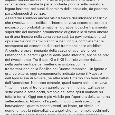
ornamentale, mentre la parte portante poggia sulla muratura
legata insieme, nei punti di cerniera delle absidiole, da poderosi
parallelepipedi di serizzo.
All’esterno risultano ancora visibili tracce dell’intonaco rossiccio
che rivestiva tutto l’edificio. L’interno doveva essere decorato a
mosaico con probabili tematiche figurative; qualche frammento
superstite del mosaico ornamentale originario lo si trova ancora
su di una finestra nella zona verso sud. La pavimentazione ad
opus sectile con marmi bianchi e neri, oggi è completamente
scomparsa ad eccezione di alcuni frammenti nelle absidiole.
Al centro si apre l’impianto della vasca ottagonale, di cui
rimangono superstiti i gradini della parte inferiore, anche se privi
del rivestimento. Tra il sec. XI e il XII l’edificio venne rialzato
nella parte centrale per metterlo in sintonia con la
trasformazione della Basilica nel Duomo romanico. Un ignoto e
grande pittore, oggi comunemente indicato come il Maestro
dell’Apocalisse di Novara, ha affrescato l’interno con temi trattati
dall’Apocalisse. Nel disco centrale, quasi nuovo sole, si trovava
“ritto in mezzo al trono un agnello come immolato. Egli aveva
sette corna e sette occhi, simbolo dei sette spiriti mandati su
tutta la terra”. Oggi non è più visibile per l’apertura della lanterna
settecentesca. Attorno all’agnello, in otto grandi specchi, si
intravedono i quattro esseri viventi, un leone, un vitello, un
uomo, un’aquila intervallati da angeli che hanno molti occhi nelle