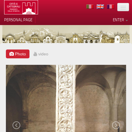
LOCATION
PERSONAL PAGE
ENTER
ART
ARCHITECTURE
MUSEUMS
Photo
video
Your Privacy Choices
ITINERARIES
Notice at collection
EVENTS
HOST
VOLUNTEERS
CONTACTS
PRESS