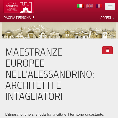
TERRITORIO
PAGINA PERSONALE
ACCEDI
ARTE
ARCHITETTURE
MUSEI
MAESTRANZE
Le tue preferenze relative alla
privacy
ITINERARI
EUROPEE
Informativa sulla raccolta
EVENTI
NELL'ALESSANDRINO:
ACCOGLIENZE
ARCHITETTI E
VOLONTARI
INTAGLIATORI
CONTATTI
PRESS
L'itinerario, che si snoda fra la città e il territorio circostante,