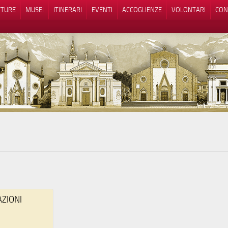
TTURE
MUSEI
ITINERARI
EVENTI
ACCOGLIENZE
VOLONTARI
CON
iva sulla raccolta
Le tue preferenze relative alla priva
AZIONI