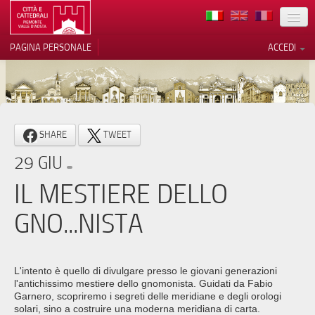
TERRITORIO
PAGINA PERSONALE
ACCEDI
ARTE
ARCHITETTURE
MUSEI
Le tue preferenze relative alla
SHARE
TWEET
privacy
ITINERARI
29 GIU
Informativa sulla raccolta
EVENTI
IL MESTIERE DELLO
ACCOGLIENZE
GNO...NISTA
VOLONTARI
CONTATTI
L'intento è quello di divulgare presso le giovani generazioni
l'antichissimo mestiere dello gnomonista. Guidati da Fabio
PRESS
Garnero, scopriremo i segreti delle meridiane e degli orologi
solari, sino a costruire una moderna meridiana di carta.