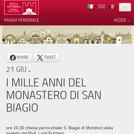
TERRITORIO
PAGINA PERSONALE
ACCEDI
ARTE
ARCHITETTURE
MUSEI
Le tue preferenze relative alla
SHARE
TWEET
privacy
ITINERARI
21 GIU
Informativa sulla raccolta
EVENTI
I MILLE ANNI DEL
ACCOGLIENZE
MONASTERO DI SAN
VOLONTARI
BIAGIO
CONTATTI
PRESS
ore 10.30 chiesa parrocchiale S. Biagio di Mondovì,visita
guidata dal Prof. Luigi Fulcheri.