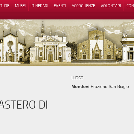
TTURE
MUSEI
ITINERARI
EVENTI
ACCOGLIENZE
VOLONTARI
CON
iva sulla raccolta
Le tue preferenze relative alla priva
LUOGO
Mondovì
Frazione San Biagio
ASTERO DI