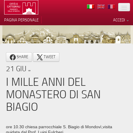
TERRITORIO
PAGINA PERSONALE
ACCEDI
ARTE
ARCHITETTURE
MUSEI
Le tue preferenze relative alla
SHARE
TWEET
privacy
ITINERARI
21 GIU
Informativa sulla raccolta
EVENTI
I MILLE ANNI DEL
ACCOGLIENZE
MONASTERO DI SAN
VOLONTARI
BIAGIO
CONTATTI
PRESS
ore 10.30 chiesa parrocchiale S. Biagio di Mondovì,visita
guidata dal Prof. Luigi Fulcheri.