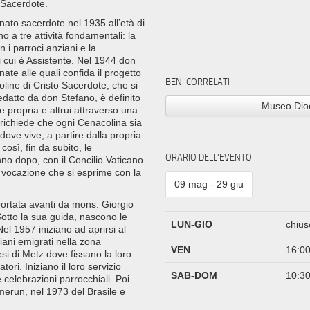
 Sacerdote.
ato sacerdote nel 1935 all’età di
no a tre attività fondamentali: la
n i parroci anziani e la
i cui è Assistente. Nel 1944 don
te alle quali confida il progetto
BENI CORRELATI
line di Cristo Sacerdote, che si
redatto da don Stefano, è definito
Museo Dio
ne propria e altrui attraverso una
 richiede che ogni Cenacolina sia
 dove vive, a partire dalla propria
così, fin da subito, le
ORARIO DELL'EVENTO
 anno dopo, con il Concilio Vaticano
 vocazione che si esprime con la
09 mag - 29 giu
rtata avanti da mons. Giorgio
Sotto la sua guida, nascono le
LUN-GIO
chius
el 1957 iniziano ad aprirsi al
liani emigrati nella zona
VEN
16:00
esi di Metz dove fissano la loro
ri. Iniziano il loro servizio
SAB-DOM
10:30
e celebrazioni parrocchiali. Poi
amerun, nel 1973 del Brasile e