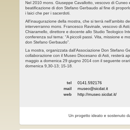
Nel 2010 mons. Giuseppe Cavallotto, vescovo di Cuneo e
beatificazione di don Stefano Gerbaudo al fine di proporl
i laici che per i sacerdoti.
All'inaugurazione della mostra, che si terrà nell'ambito d
interverranno mons. Francesco Ravinale, vescovo di Asti, 
Chiaramello, direttore e docente allo Studio Teologico I
conferenza sul tema: “A piccoli passi. Vita, missione e mor
don Stefano Gerbaudo”.
La mostra, organizzata dall’Associazione Don Stefano Ge
collaborazione con il Museo Diocesano di Asti, resterà ap
maggio a domenica 29 giugno 2014 con il seguente orari
domenica 9,30-13; 15-18.
tel
0141.592176
mail
museo@sicdat.it
web
http://museo.sicdat.it/
Un progetto ideato e sostenuto d