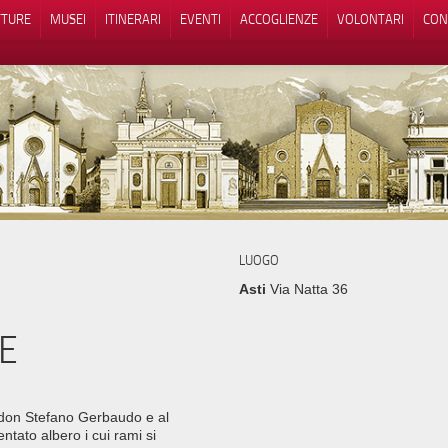
TTURE
MUSEI
ITINERARI
EVENTI
ACCOGLIENZE
VOLONTARI
CON
iva sulla raccolta
Le tue preferenze relative alla priva
LUOGO
Asti
Via Natta 36
E
 don Stefano Gerbaudo e al
ntato albero i cui rami si