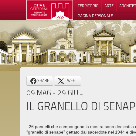
TERRITORIO
ARTE
ARCHITE
PAGINA PERSONALE
Informat
SHARE
TWEET
09 MAG - 29 GIU
IL GRANELLO DI SENAP
I 26 pannelli che compongono la mostra sono dedicati a
“granello di senape” gettato dal sacerdote nel 1944 e dive