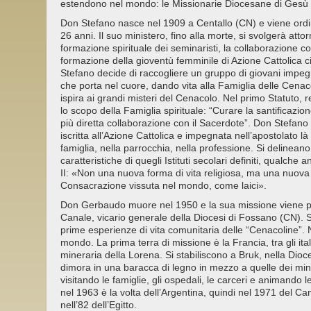
estendono nel mondo: le Missionarie Diocesane di Gesù
Don Stefano nasce nel 1909 a Centallo (CN) e viene ordin
26 anni. Il suo ministero, fino alla morte, si svolgerà attor
formazione spirituale dei seminaristi, la collaborazione co
formazione della gioventù femminile di Azione Cattolica c
Stefano decide di raccogliere un gruppo di giovani impegna
che porta nel cuore, dando vita alla Famiglia delle Cenaco
ispira ai grandi misteri del Cenacolo. Nel primo Statuto, 
lo scopo della Famiglia spirituale: “Curare la santificazio
più diretta collaborazione con il Sacerdote”. Don Stefano
iscritta all’Azione Cattolica e impegnata nell’apostolato là
famiglia, nella parrocchia, nella professione. Si delineano 
caratteristiche di quegli Istituti secolari definiti, qualche
II: «Non una nuova forma di vita religiosa, ma una nuova
Consacrazione vissuta nel mondo, come laici».
Don Gerbaudo muore nel 1950 e la sua missione viene po
Canale, vicario generale della Diocesi di Fossano (CN). 
prime esperienze di vita comunitaria delle “Cenacoline”. N
mondo. La prima terra di missione è la Francia, tra gli ita
mineraria della Lorena. Si stabiliscono a Bruk, nella Dioc
dimora in una baracca di legno in mezzo a quelle dei minato
visitando le famiglie, gli ospedali, le carceri e animando l
nel 1963 è la volta dell’Argentina, quindi nel 1971 del C
nell’82 dell’Egitto.