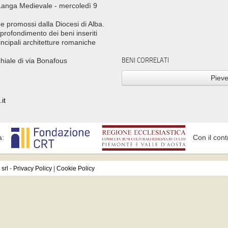
o Langa Medievale - mercoledì 9
 e promossi dalla Diocesi di Alba.
pprofondimento dei beni inseriti
ncipali architetture romaniche
BENI CORRELATI
chiale di via Bonafous
Pieve
it
a:
Con il cont
srl
-
Privacy Policy
|
Cookie Policy