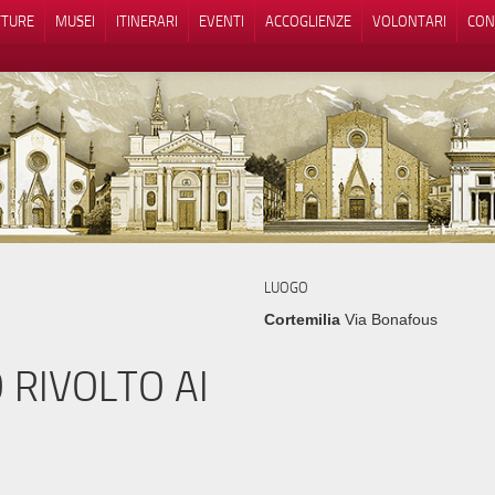
TTURE
MUSEI
ITINERARI
EVENTI
ACCOGLIENZE
VOLONTARI
CON
iva sulla raccolta
Le tue preferenze relative alla priva
LUOGO
Cortemilia
Via Bonafous
RIVOLTO AI