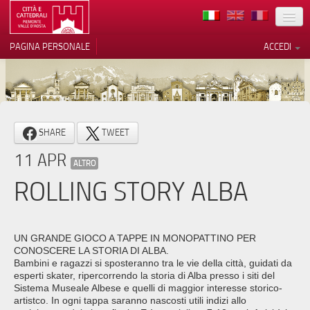
TERRITORIO
PAGINA PERSONALE
ACCEDI
ARTE
ARCHITETTURE
MUSEI
Le tue preferenze relative alla
SHARE
TWEET
privacy
ITINERARI
11 APR
Informativa sulla raccolta
ALTRO
EVENTI
ROLLING STORY ALBA
ACCOGLIENZE
VOLONTARI
UN GRANDE GIOCO A TAPPE IN MONOPATTINO PER
CONOSCERE LA STORIA DI ALBA.
CONTATTI
Bambini e ragazzi si sposteranno tra le vie della città, guidati da
esperti skater, ripercorrendo la storia di Alba presso i siti del
Sistema Museale Albese e quelli di maggior interesse storico-
PRESS
artistco. In ogni tappa saranno nascosti utili indizi allo