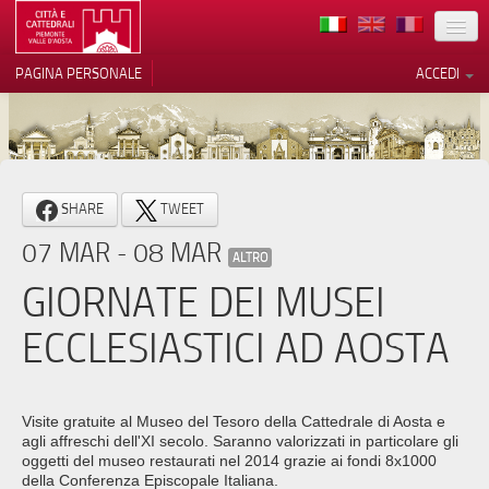
TERRITORIO
PAGINA PERSONALE
ACCEDI
ARTE
ARCHITETTURE
MUSEI
Le tue preferenze relative alla
SHARE
TWEET
privacy
ITINERARI
07 MAR - 08 MAR
Informativa sulla raccolta
ALTRO
EVENTI
GIORNATE DEI MUSEI
ACCOGLIENZE
ECCLESIASTICI AD AOSTA
VOLONTARI
CONTATTI
Visite gratuite al Museo del Tesoro della Cattedrale di Aosta e
agli affreschi dell'XI secolo. Saranno valorizzati in particolare gli
PRESS
oggetti del museo restaurati nel 2014 grazie ai fondi 8x1000
della Conferenza Episcopale Italiana.