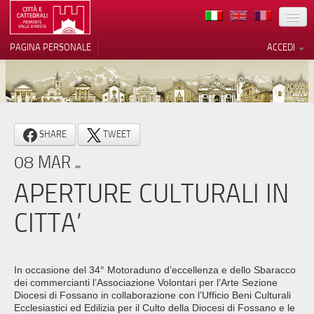
TERRITORIO
PAGINA PERSONALE
ACCEDI
ARTE
ARCHITETTURE
MUSEI
Le tue preferenze relative alla
SHARE
TWEET
privacy
ITINERARI
08 MAR
Informativa sulla raccolta
EVENTI
APERTURE CULTURALI IN
ACCOGLIENZE
CITTA’
VOLONTARI
CONTATTI
In occasione del 34° Motoraduno d’eccellenza e dello Sbaracco
dei commercianti l’Associazione Volontari per l’Arte Sezione
PRESS
Diocesi di Fossano in collaborazione con l’Ufficio Beni Culturali
Ecclesiastici ed Edilizia per il Culto della Diocesi di Fossano e le