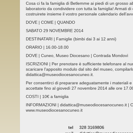
Cosa ci fa la famiglia di Betlemme ai piedi di un grosso a
laboratorio da condividere con tutta la famiglia! Armati di c
costruirete insieme il vostro personale calendario dell’av
DOVE | COME | QUANDO
SABATO 29 NOVEMBRE 2014
DESTINATARI | Famiglie (bimbi dai 3 ai 12 anni)
ORARIO | 16.00-18.00
DOVE | Cuneo, Museo Diocesano | Contrada Mondovì
ISCRIZIONI | Per prenotare è sufficiente telefonare al 
scaricare l'apposito modulo dal sito del museo, compilarlo
didattica@museodiocesanocuneo.it.
Per consentirci di preparare adeguatamente i materiali e g
accettate fino al giovedì 27 novembre 2014 alle ore 17.00
COSTI | 10€ a famiglia
INFORMAZIONI | didattica@museodiocesanocuneo.it | Ce
www.museodiocesanocuneo.it
tel
328 3169806