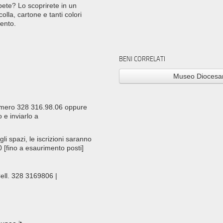
bete? Lo scoprirete in un
olla, cartone e tanti colori
vento.
BENI CORRELATI
Museo Diocesa
numero 328 316.98.06 oppure
 e inviarlo a
li spazi, le iscrizioni saranno
 [fino a esaurimento posti]
ll. 328 3169806 |