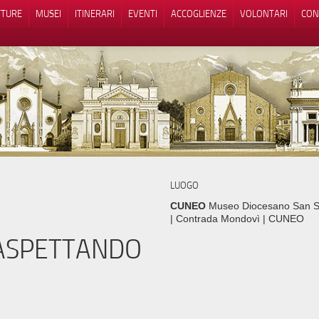
TTURE
MUSEI
ITINERARI
EVENTI
ACCOGLIENZE
VOLONTARI
CON
iva sulla raccolta
Le tue preferenze relative alla priva
LUOGO
CUNEO
Museo Diocesano San S
| Contrada Mondovì | CUNEO
 ASPETTANDO