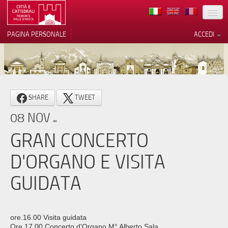
TERRITORIO
PAGINA PERSONALE
ACCEDI
ARTE
ARCHITETTURE
MUSEI
Le tue preferenze relative alla
SHARE
TWEET
privacy
ITINERARI
08 NOV
Informativa sulla raccolta
EVENTI
GRAN CONCERTO
ACCOGLIENZE
D'ORGANO E VISITA
VOLONTARI
GUIDATA
CONTATTI
PRESS
ore.16.00 Visita guidata
Ore 17.00 Concerto d'Organo M° Alberto Sala