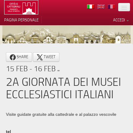
TERRITORIO
PAGINA PERSONALE
ACCEDI
ARTE
ARCHITETTURE
MUSEI
Le tue preferenze relative alla
SHARE
TWEET
privacy
ITINERARI
15 FEB - 16 FEB
Informativa sulla raccolta
EVENTI
2A GIORNATA DEI MUSEI
ACCOGLIENZE
ECCLESIASTICI ITALIANI
VOLONTARI
CONTATTI
Visite guidate gratuite alla cattedrale e al palazzo vescovile
PRESS
tel