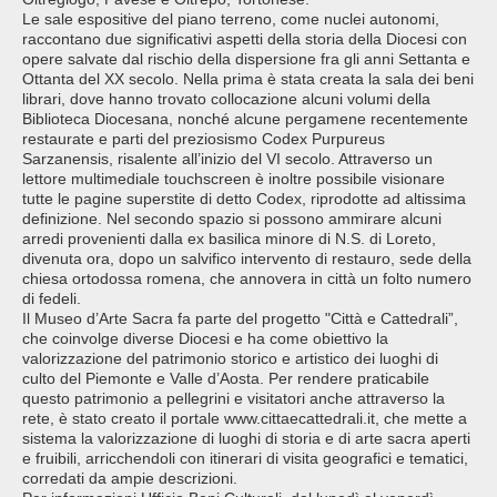
Le sale espositive del piano terreno, come nuclei autonomi,
raccontano due significativi aspetti della storia della Diocesi con
opere salvate dal rischio della dispersione fra gli anni Settanta e
Ottanta del XX secolo. Nella prima è stata creata la sala dei beni
librari, dove hanno trovato collocazione alcuni volumi della
Biblioteca Diocesana, nonché alcune pergamene recentemente
restaurate e parti del preziosismo Codex Purpureus
Sarzanensis, risalente all’inizio del VI secolo. Attraverso un
lettore multimediale touchscreen è inoltre possibile visionare
tutte le pagine superstite di detto Codex, riprodotte ad altissima
definizione. Nel secondo spazio si possono ammirare alcuni
arredi provenienti dalla ex basilica minore di N.S. di Loreto,
divenuta ora, dopo un salvifico intervento di restauro, sede della
chiesa ortodossa romena, che annovera in città un folto numero
di fedeli.
Il Museo d’Arte Sacra fa parte del progetto "Città e Cattedrali”,
che coinvolge diverse Diocesi e ha come obiettivo la
valorizzazione del patrimonio storico e artistico dei luoghi di
culto del Piemonte e Valle d’Aosta. Per rendere praticabile
questo patrimonio a pellegrini e visitatori anche attraverso la
rete, è stato creato il portale www.cittaecattedrali.it, che mette a
sistema la valorizzazione di luoghi di storia e di arte sacra aperti
e fruibili, arricchendoli con itinerari di visita geografici e tematici,
corredati da ampie descrizioni.