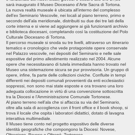
sarà inaugurato il Museo Diocesano d’Arte Sacra di Tortona.
La nuova realtà museale è ubicata all’interno del complesso
dell’ex Seminario Vescovile, nei locali al piano terreno, primo e
secondo dell’ala meridionale, distribuiti su due dei tre lati della
corte interna e si viene ad aggiungere ai già funzionanti archivio
e biblioteca diocesani, completando così la costituzione del Polo
Culturale Diocesano di Tortona.
Il percorso museale si snoda su tre livelli, attraverso un itinerario
tematico e cronologico che vede protagoniste opere conservate
nel Palazzo vescovile, nei depositi del Seminario e nelle sale
espositive del primo allestimento realizzato nel 2004. Alcune
opere che necessitavano di tutela immediata hanno trovato nel
Museo una sistemazione sicura se pur provvisoria. Un gruppo di
opere, infine, fa parte delle collezioni civiche. Confluite in tempi
differenti nei depositi comunali provenienti da enti ecclesiastici
soppressi, non sono mai state esposte e ora trovano una loro
adeguata collocazione in virtù di una convenzione sottoscritta
tra la Diocesi e l’Amministrazione Comunale Tortonese.
Al piano terreno nell’ala che si affaccia su via del Seminario,
oltre alla sala di accoglienza con il front office e il book shoop, si
trova il locale che ospita i laboratori didattici, dotato di lavagna
interattiva multimediale.
Il Museo tiene conto nel progetto espositivo delle diverse
identità geografiche che compongono la Diocesi: Novese,
Oltregiogo, Pavese e Oltrepò, Tortonese.