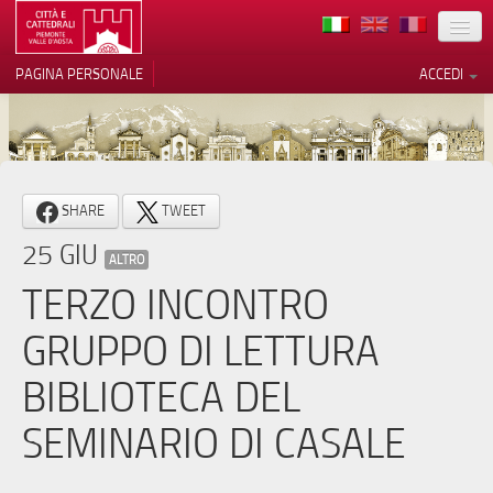
TERRITORIO
PAGINA PERSONALE
ACCEDI
ARTE
ARCHITETTURE
MUSEI
Le tue preferenze relative alla
SHARE
TWEET
privacy
ITINERARI
25 GIU
Informativa sulla raccolta
ALTRO
EVENTI
TERZO INCONTRO
ACCOGLIENZE
GRUPPO DI LETTURA
VOLONTARI
BIBLIOTECA DEL
CONTATTI
SEMINARIO DI CASALE
PRESS