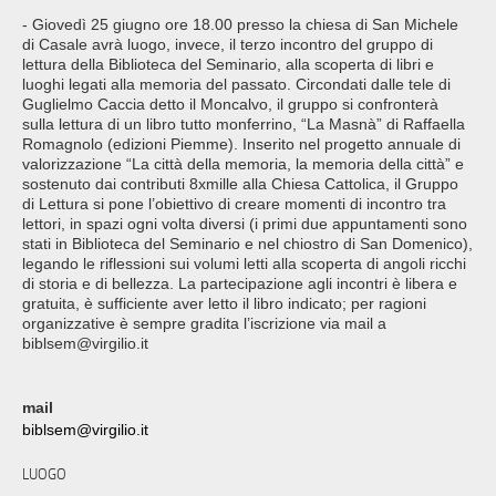
- Giovedì 25 giugno ore 18.00 presso la chiesa di San Michele
di Casale avrà luogo, invece, il terzo incontro del gruppo di
lettura della Biblioteca del Seminario, alla scoperta di libri e
luoghi legati alla memoria del passato. Circondati dalle tele di
Guglielmo Caccia detto il Moncalvo, il gruppo si confronterà
sulla lettura di un libro tutto monferrino, “La Masnà” di Raffaella
Romagnolo (edizioni Piemme). Inserito nel progetto annuale di
valorizzazione “La città della memoria, la memoria della città” e
sostenuto dai contributi 8xmille alla Chiesa Cattolica, il Gruppo
di Lettura si pone l’obiettivo di creare momenti di incontro tra
lettori, in spazi ogni volta diversi (i primi due appuntamenti sono
stati in Biblioteca del Seminario e nel chiostro di San Domenico),
legando le riflessioni sui volumi letti alla scoperta di angoli ricchi
di storia e di bellezza. La partecipazione agli incontri è libera e
gratuita, è sufficiente aver letto il libro indicato; per ragioni
organizzative è sempre gradita l’iscrizione via mail a
biblsem@virgilio.it
mail
biblsem@virgilio.it
LUOGO