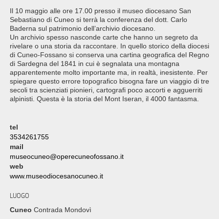
Il 10 maggio alle ore 17.00 presso il museo diocesano San
Sebastiano di Cuneo si terrà la conferenza del dott. Carlo
Baderna sul patrimonio dell’archivio diocesano.
Un archivio spesso nasconde carte che hanno un segreto da
rivelare o una storia da raccontare. In quello storico della diocesi
di Cuneo-Fossano si conserva una cartina geografica del Regno
di Sardegna del 1841 in cui è segnalata una montagna
apparentemente molto importante ma, in realtà, inesistente. Per
spiegare questo errore topografico bisogna fare un viaggio di tre
secoli tra scienziati pionieri, cartografi poco accorti e agguerriti
alpinisti. Questa è la storia del Mont Iseran, il 4000 fantasma.
tel
3534261755
mail
museocuneo@operecuneofossano.it
web
www.museodiocesanocuneo.it
LUOGO
Cuneo
Contrada Mondovì