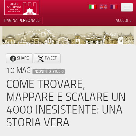
TERRITORIO
PAGINA PERSONALE
ACCEDI
ARTE
ARCHITETTURE
MUSEI
Le tue preferenze relative alla
SHARE
TWEET
privacy
ITINERARI
10 MAG
Informativa sulla raccolta
INCONTRI DI STUDIO
EVENTI
COME TROVARE,
ACCOGLIENZE
MAPPARE E SCALARE UN
VOLONTARI
4000 INESISTENTE: UNA
CONTATTI
STORIA VERA
PRESS