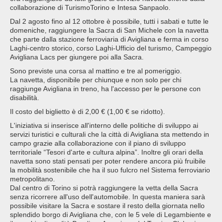
collaborazione di TurismoTorino e Intesa Sanpaolo.
Dal 2 agosto fino al 12 ottobre è possibile, tutti i sabati e tutte le
domeniche, raggiungere la Sacra di San Michele con la navetta
che parte dalla stazione ferroviaria di Avigliana e ferma in corso
Laghi-centro storico, corso Laghi-Ufficio del turismo, Campeggio
Avigliana Lacs per giungere poi alla Sacra.
Sono previste una corsa al mattino e tre al pomeriggio.
La navetta, disponibile per chiunque e non solo per chi
raggiunge Avigliana in treno, ha l'accesso per le persone con
disabilità.
Il costo del biglietto è di 2,00 € (1,00 € se ridotto).
L'iniziativa si inserisce all'interno delle politiche di sviluppo ai
servizi turistici e culturali che la città di Avigliana sta mettendo in
campo grazie alla collaborazione con il piano di sviluppo
territoriale “Tesori d'arte e cultura alpina”. Inoltre gli orari della
navetta sono stati pensati per poter rendere ancora più fruibile
la mobilità sostenibile che ha il suo fulcro nel Sistema ferroviario
metropolitano.
Dal centro di Torino si potrà raggiungere la vetta della Sacra
senza ricorrere all'uso dell'automobile. In questa maniera sarà
possibile visitare la Sacra e sostare il resto della giornata nello
splendido borgo di Avigliana che, con le 5 vele di Legambiente e