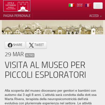
TERRITORIO
PAGINA PERSONALE
ACCEDI
ARTE
ARCHITETTURE
MUSEI
Le tue preferenze relative alla
SHARE
TWEET
privacy
ITINERARI
29 MAR
Informativa sulla raccolta
ALTRO
EVENTI
VISITA AL MUSEO PER
ACCOGLIENZE
PICCOLI ESPLORATORI
VOLONTARI
CONTATTI
Alla scoperta del museo diocesano per genitori e bambini con
autismo dai 3 agli 8 anni. L’attività sarà condotta dalla dott.ssa
PRESS
Marta Rivera, terapista della neuropsicomotricità dell’età
evolutiva con pluriennale esperienza nel settore. Le attività