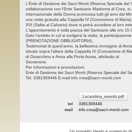
L'Ente di Gestione dei Sacri Monti (Riserva Speciale del
collaborazione con l'Ente Santuario Madonna di Crea, si 
Internazionale della Donna promossa tutti gli anni dal Min
una visita gratuita alla Cappella IV (Concezione di Maria)
XVI (Salita al Calvario) dove si potrà accedere al loro int
L'appuntamento è sulla piazza del Santuario alle ore 15.
Dato l'ambito in cul si svolgerà la visita, la partecipazio
(PRENOTAZIONE OBBLIGATORIA).
Testimonial di quest'anno, la bellissima immagine di Anna. 
situato sopra l'altare della Cappella IV (Concezione di Ma
di Gioacchino e Anna alla Porta Aurea, attribuito al
Giovenone.
Per Informazioni e prenotazioni:
Ente di Gestione dei Sacri Monti (Riserva Speciale del S
Tel: 3381369446 E-mail:info.crea@sacri-monti.com
Locandina_evento.pdf
tel
3381369446
mail
info.crea@sacri-monti.com
Un progetto ideato e sostenuto d