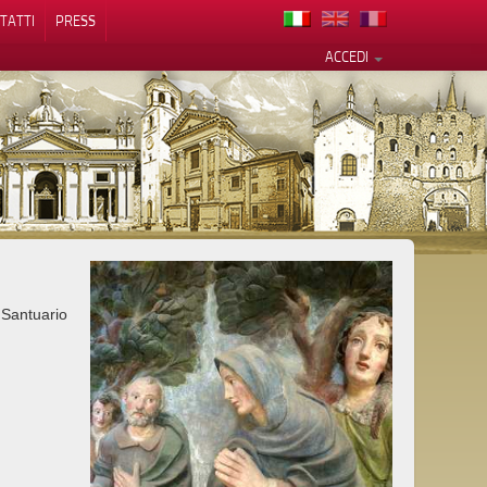
TATTI
PRESS
ACCEDI
cy
 Santuario