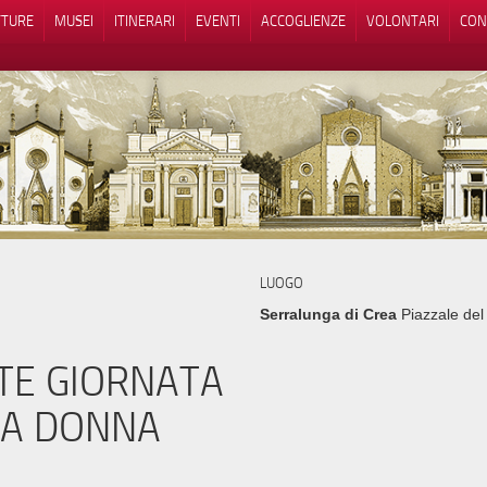
TTURE
MUSEI
ITINERARI
EVENTI
ACCOGLIENZE
VOLONTARI
CON
iva sulla raccolta
Le tue preferenze relative alla priva
LUOGO
Serralunga di Crea
Piazzale del
TE GIORNATA
LA DONNA