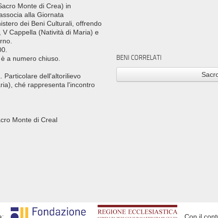
 Sacro Monte di Crea) in
associa alla Giornata
istero dei Beni Culturali, offrendo
, V Cappella (Natività di Maria) e
erno.
00.
BENI CORRELATI
ne è a numero chiuso.
Sacr
Particolare dell'altorilievo
ria), ché rappresenta l'incontro
acro Monte di Creal
a:
Con il cont