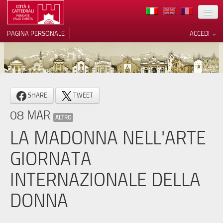
TERRITORIO
PAGINA PERSONALE
ACCEDI
ARTE
ARCHITETTURE
MUSEI
Le tue preferenze relative alla
SHARE
TWEET
privacy
ITINERARI
08 MAR
Informativa sulla raccolta
ALTRO
EVENTI
LA MADONNA NELL'ARTE
ACCOGLIENZE
GIORNATA
VOLONTARI
INTERNAZIONALE DELLA
CONTATTI
DONNA
PRESS