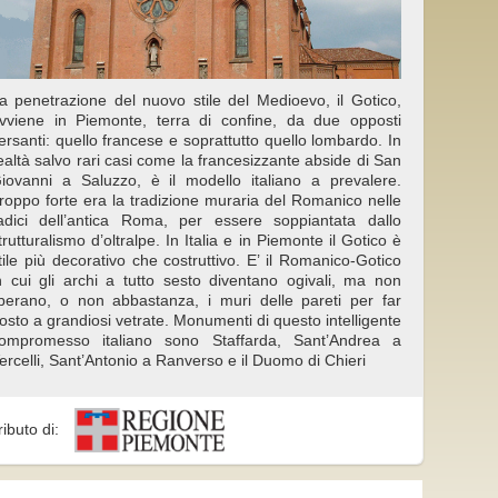
a penetrazione del nuovo stile del Medioevo, il Gotico,
vviene in Piemonte, terra di confine, da due opposti
ersanti: quello francese e soprattutto quello lombardo. In
ealtà salvo rari casi come la francesizzante abside di San
iovanni a Saluzzo, è il modello italiano a prevalere.
roppo forte era la tradizione muraria del Romanico nelle
adici dell’antica Roma, per essere soppiantata dallo
trutturalismo d’oltralpe. In Italia e in Piemonte il Gotico è
tile più decorativo che costruttivo. E’ il Romanico-Gotico
n cui gli archi a tutto sesto diventano ogivali, ma non
iberano, o non abbastanza, i muri delle pareti per far
osto a grandiosi vetrate. Monumenti di questo intelligente
ompromesso italiano sono Staffarda, Sant’Andrea a
ercelli, Sant’Antonio a Ranverso e il Duomo di Chieri
ributo di: