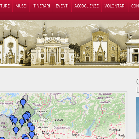
TTURE
MUSEI
ITINERARI
EVENTI
ACCOGLIENZE
VOLONTARI
CON
iva sulla raccolta
Le tue preferenze relative alla priva