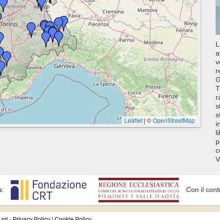
L
a
v
r
G
T
r
s
s
Leaflet
|
©
OpenStreetMap
i
l
p
c
V
a:
Con il cont
srl
-
Privacy Policy
|
Cookie Policy