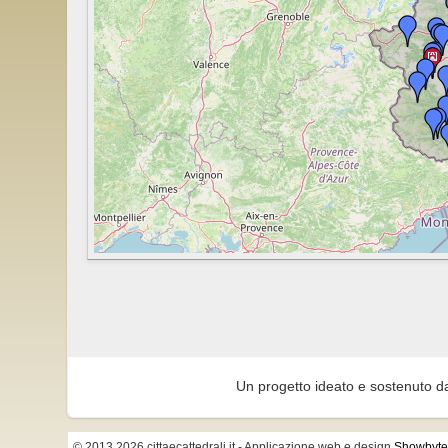
Un progetto ideato e sostenuto d
© 2013 2026 cittaecattedrali.it
- Applicazione web e design
Showbyte 