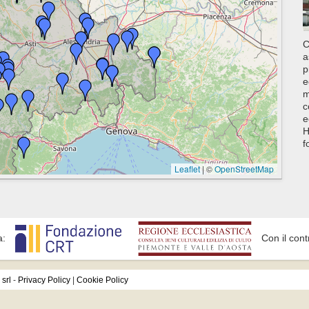
C
a
p
e
m
c
e
H
f
Leaflet
|
©
OpenStreetMap
a:
Con il cont
srl
-
Privacy Policy
|
Cookie Policy