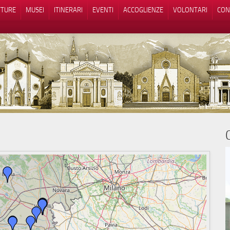
TTURE
MUSEI
ITINERARI
EVENTI
ACCOGLIENZE
VOLONTARI
CON
iva sulla raccolta
Le tue preferenze relative alla priva