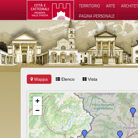
TERRITORIO
ARTE
ARCHITE
PAGINA PERSONALE
Mappa
Elenco
Vista
Informat
+
−