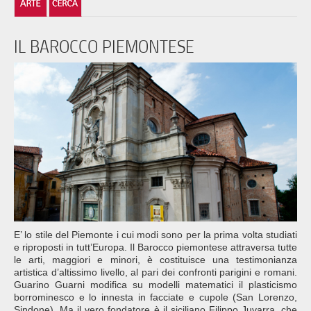
IL BAROCCO PIEMONTESE
E’ lo stile del Piemonte i cui modi sono per la prima volta studiati
e riproposti in tutt’Europa. Il Barocco piemontese attraversa tutte
le arti, maggiori e minori, è costituisce una testimonianza
artistica d’altissimo livello, al pari dei confronti parigini e romani.
Guarino Guarni modifica su modelli matematici il plasticismo
borrominesco e lo innesta in facciate e cupole (San Lorenzo,
Sindone). Ma il vero fondatore è il siciliano Filippo Juvarra, che