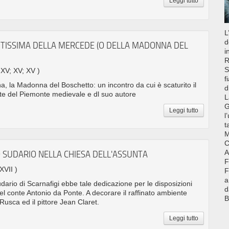
Leggi tutto
L
d
TISSIMA DELLA MERCEDE (O DELLA MADONNA DEL
i
R
S
 XV; XV; XV )
f
, la Madonna del Boschetto: un incontro da cui è scaturito il
d
rte del Piemonte medievale e dl suo autore
L
G
Leggi tutto
l
t
M
C
A
 SUDARIO NELLA CHIESA DELL'ASSUNTA
F
 XVII )
F
a
ario di Scarnafigi ebbe tale dedicazione per le disposizioni
d
l conte Antonio da Ponte. A decorare il raffinato ambiente
B
Rusca ed il pittore Jean Claret.
Leggi tutto