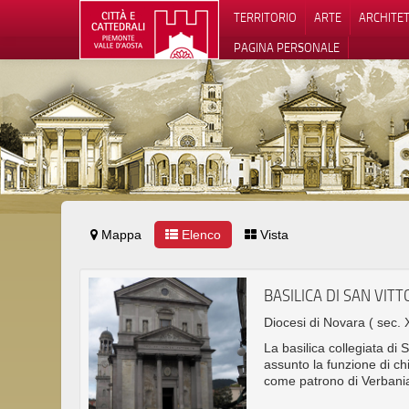
TERRITORIO
ARTE
ARCHITE
PAGINA PERSONALE
Mappa
Elenco
Vista
Informat
BASILICA DI SAN VIT
Diocesi di Novara
( sec. 
La basilica collegiata di 
assunto la funzione di chi
come patrono di Verbani