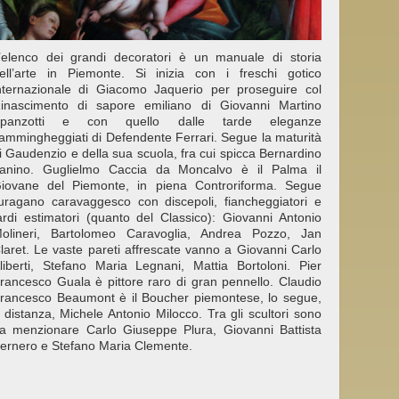
’elenco dei grandi decoratori è un manuale di storia
ell’arte in Piemonte. Si inizia con i freschi gotico
nternazionale di Giacomo Jaquerio per proseguire col
inascimento di sapore emiliano di Giovanni Martino
panzotti e con quello dalle tarde eleganze
iammingheggiati di Defendente Ferrari. Segue la maturità
i Gaudenzio e della sua scuola, fra cui spicca Bernardino
anino. Guglielmo Caccia da Moncalvo è il Palma il
iovane del Piemonte, in piena Controriforma. Segue
’uragano caravaggesco con discepoli, fiancheggiatori e
ardi estimatori (quanto del Classico): Giovanni Antonio
olineri, Bartolomeo Caravoglia, Andrea Pozzo, Jan
laret. Le vaste pareti affrescate vanno a Giovanni Carlo
liberti, Stefano Maria Legnani, Mattia Bortoloni. Pier
rancesco Guala è pittore raro di gran pennello. Claudio
rancesco Beaumont è il Boucher piemontese, lo segue,
 distanza, Michele Antonio Milocco. Tra gli scultori sono
a menzionare Carlo Giuseppe Plura, Giovanni Battista
ernero e Stefano Maria Clemente.