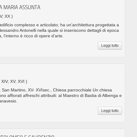
TA MARIA ASSUNTA
IV; XX )
dificio complesso e articolato; ha un’architettura progettata a
essandro Antonelli nella quale si inseriscono dettagli di epoca
 l’interno è ricco di opere d’arte.
Leggi tutto
O
. XIV; XV; XVI )
 San Martino, XV- XVIsec., Chiesa parrocchiale Un chiesa
no affiorati affreschi attribuiti: al Maestro di Bastia di Albenga e
Canavesio.
Leggi tutto