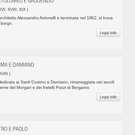
ARTOLOMEO E GAUDENZIO
XVI; XVIII; XIX )
architetto Alessandro Antonelli e terminata nel 1862, si trova
l borgo.
Leggi tutto
OSMA E DAMIANO
XVIII )
edicata ai Santi Cosimo e Damiano, rimaneggiata nei secoli
terne del Morgari e dei fretelli Pozzi di Bergamo.
Leggi tutto
ETRO E PAOLO