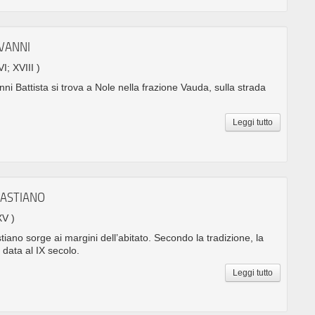
OVANNI
VI; XVIII )
ni Battista si trova a Nole nella frazione Vauda, sulla strada
Leggi tutto
BASTIANO
XV )
iano sorge ai margini dell’abitato. Secondo la tradizione, la
 data al IX secolo.
Leggi tutto