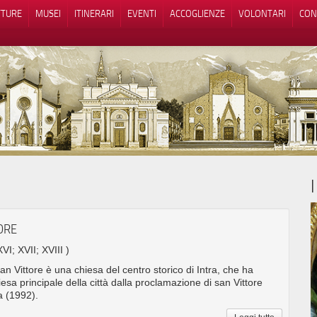
TTURE
MUSEI
ITINERARI
EVENTI
ACCOGLIENZE
VOLONTARI
CON
iva sulla raccolta
Le tue preferenze relative alla priva
TORE
XVI; XVII; XVIII )
San Vittore è una chiesa del centro storico di Intra, che ha
esa principale della città dalla proclamazione di san Vittore
a (1992).