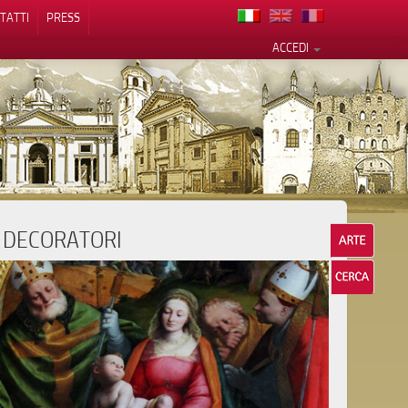
TATTI
PRESS
ACCEDI
I DECORATORI
cy