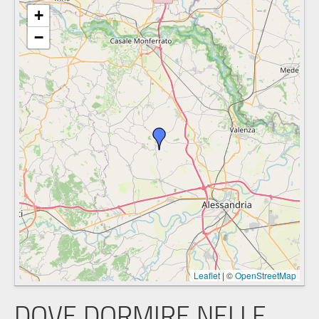
+
−
Leaflet
|
©
OpenStreetMap
DOVE DORMIRE NELLE