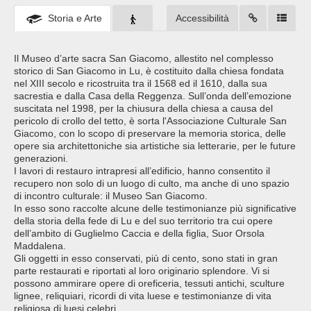
Storia e Arte
Accessibilità
Il Museo d’arte sacra San Giacomo, allestito nel complesso
storico di San Giacomo in Lu, è costituito dalla chiesa fondata
nel XIII secolo e ricostruita tra il 1568 ed il 1610, dalla sua
sacrestia e dalla Casa della Reggenza. Sull’onda dell’emozione
suscitata nel 1998, per la chiusura della chiesa a causa del
pericolo di crollo del tetto, è sorta l'Associazione Culturale San
Giacomo, con lo scopo di preservare la memoria storica, delle
opere sia architettoniche sia artistiche sia letterarie, per le future
generazioni.
I lavori di restauro intrapresi all’edificio, hanno consentito il
recupero non solo di un luogo di culto, ma anche di uno spazio
di incontro culturale: il Museo San Giacomo.
In esso sono raccolte alcune delle testimonianze più significative
della storia della fede di Lu e del suo territorio tra cui opere
dell’ambito di Guglielmo Caccia e della figlia, Suor Orsola
Maddalena.
Gli oggetti in esso conservati, più di cento, sono stati in gran
parte restaurati e riportati al loro originario splendore. Vi si
possono ammirare opere di oreficeria, tessuti antichi, sculture
lignee, reliquiari, ricordi di vita luese e testimonianze di vita
religiosa di luesi celebri.