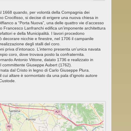
 al 1668 quando, per volontà della Compagnia dei
mo Crocifisso, si decise di erigere una nuova chiesa in
 Affianco a “Porta Nuova”, una delle quattro vie d’accesso
itetto Francesco Lanfranchi edifica un’imponente architettura
fattori e della Municipalità. I lavori procedono
 decorare nicchie e finestre, nel 1706 il campanile
realizzazione degli stalli del coro.
ni priva d’intonaco. L’interno presenta un’unica navata
pio coro, dove trovava posto la confraternita.
ernardo Antonio Vittone, datato 1736 e realizzato in
del committente Giuseppe Aubert (1762).
ornata dal Cristo in legno di Carlo Giuseppe Plura.
 il cui altare è sormontato da una pala d’ignoto autore
 Custode.