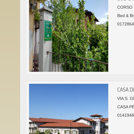
CORSO R
Bed & Br
0172864
CASA D
VIA S. 
CASA P
01419484