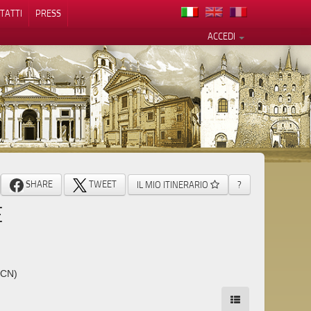
TATTI
PRESS
ACCEDI
cy
SHARE
TWEET
IL MIO ITINERARIO
?
E
(CN)