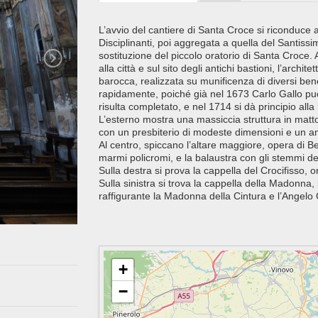
L’avvio del cantiere di Santa Croce si riconduce
Disciplinanti, poi aggregata a quella del Santissi
sostituzione del piccolo oratorio di Santa Croce.
alla città e sul sito degli antichi bastioni, l’arch
barocca, realizzata su munificenza di diversi bene
rapidamente, poiché già nel 1673 Carlo Gallo può
risulta completato, e nel 1714 si dà principio alla 
L’esterno mostra una massiccia struttura in matto
con un presbiterio di modeste dimensioni e un am
Al centro, spiccano l’altare maggiore, opera di B
marmi policromi, e la balaustra con gli stemmi 
Sulla destra si prova la cappella del Crocifisso, 
Sulla sinistra si trova la cappella della Madonna,
raffigurante la Madonna della Cintura e l’Angelo
+
−