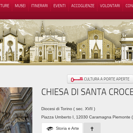
TTURE
MUSEI
ITINERARI
EVENTI
ACCOGLIENZE
VOLONTARI
CON
iva sulla raccolta
Le tue preferenze relative alla priva
CULTURA A PORTE APERTE
CHIESA DI SANTA CROC
Diocesi di Torino
( sec. XVII )
Piazza Umberto I, 12030 Caramagna Piemonte 
Storia e Arte