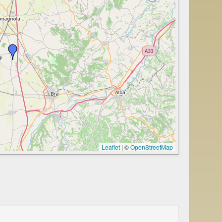
Leaflet
|
©
OpenStreetMap