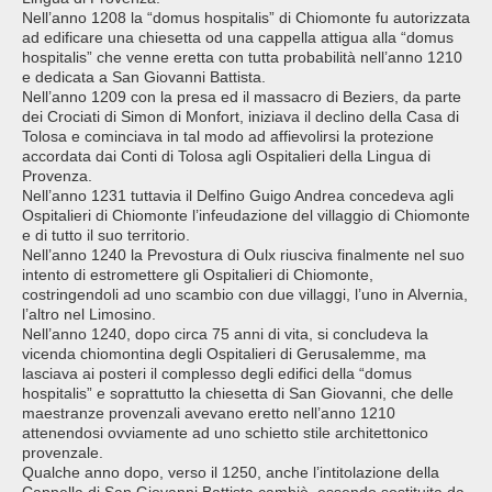
Nell’anno 1208 la “domus hospitalis” di Chiomonte fu autorizzata
ad edificare una chiesetta od una cappella attigua alla “domus
hospitalis” che venne eretta con tutta probabilità nell’anno 1210
e dedicata a San Giovanni Battista.
Nell’anno 1209 con la presa ed il massacro di Beziers, da parte
dei Crociati di Simon di Monfort, iniziava il declino della Casa di
Tolosa e cominciava in tal modo ad affievolirsi la protezione
accordata dai Conti di Tolosa agli Ospitalieri della Lingua di
Provenza.
Nell’anno 1231 tuttavia il Delfino Guigo Andrea concedeva agli
Ospitalieri di Chiomonte l’infeudazione del villaggio di Chiomonte
e di tutto il suo territorio.
Nell’anno 1240 la Prevostura di Oulx riusciva finalmente nel suo
intento di estromettere gli Ospitalieri di Chiomonte,
costringendoli ad uno scambio con due villaggi, l’uno in Alvernia,
l’altro nel Limosino.
Nell’anno 1240, dopo circa 75 anni di vita, si concludeva la
vicenda chiomontina degli Ospitalieri di Gerusalemme, ma
lasciava ai posteri il complesso degli edifici della “domus
hospitalis” e soprattutto la chiesetta di San Giovanni, che delle
maestranze provenzali avevano eretto nell’anno 1210
attenendosi ovviamente ad uno schietto stile architettonico
provenzale.
Qualche anno dopo, verso il 1250, anche l’intitolazione della