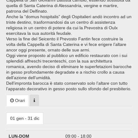
Cappella di San Giovanni Battista cambiò, essendo sostituita da
quella di Santa Caterina di Alessandria, vergine e martire,
patrona del Delfinato.
Anche la “domus hospitalis” degli Ospitalieri andò incontro ad un
triste destino, trasformandosi da un centro di assistenza
religiosa in un centro di potere da cui la Prevostra di Oulx
esercitava la sua autorità feudale.
Verso la fine del Seicento il Prevosto Fantin fece costruire la
volta della Cappella di Santa Caterina e vi fece erigere l’altare
ancor oggi presente, ornato delle sue armi.
Oggi viene proposto al pubblico un edificio restaurato con i sui
splendidi affreschi trecenteschi, con la sua architettura
romanica, avendo deciso di eliminare le superfetazioni barocche
in gesso profondamente degradate e a rischio crollo a causa
dell’azione dell’umidità.
Dell’impronta barocca è stato conservato solo l’altare con tutto
l’apparato decorativo in gesso posto sullo sfondo del presbiterio.
Orari
01 gen - 31 dic
LUN-DOM
09:00 - 18:00