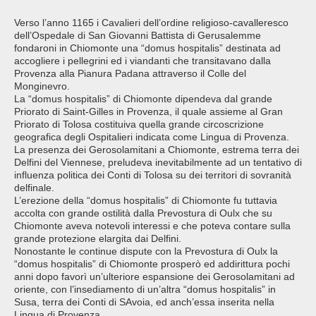
Verso l’anno 1165 i Cavalieri dell’ordine religioso-cavalleresco
dell’Ospedale di San Giovanni Battista di Gerusalemme
fondaroni in Chiomonte una “domus hospitalis” destinata ad
accogliere i pellegrini ed i viandanti che transitavano dalla
Provenza alla Pianura Padana attraverso il Colle del
Monginevro.
La “domus hospitalis” di Chiomonte dipendeva dal grande
Priorato di Saint-Gilles in Provenza, il quale assieme al Gran
Priorato di Tolosa costituiva quella grande circoscrizione
geografica degli Ospitalieri indicata come Lingua di Provenza.
La presenza dei Gerosolamitani a Chiomonte, estrema terra dei
Delfini del Viennese, preludeva inevitabilmente ad un tentativo di
influenza politica dei Conti di Tolosa su dei territori di sovranità
delfinale.
L’erezione della “domus hospitalis” di Chiomonte fu tuttavia
accolta con grande ostilità dalla Prevostura di Oulx che su
Chiomonte aveva notevoli interessi e che poteva contare sulla
grande protezione elargita dai Delfini.
Nonostante le continue dispute con la Prevostura di Oulx la
“domus hospitalis” di Chiomonte prosperò ed addirittura pochi
anni dopo favorì un’ulteriore espansione dei Gerosolamitani ad
oriente, con l’insediamento di un’altra “domus hospitalis” in
Susa, terra dei Conti di SAvoia, ed anch’essa inserita nella
Lingua di Provenza.