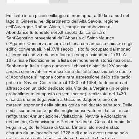
Edificato in un piccolo villaggio di montagna, a 30 km a sud del
lago di Ginevra, nel dipartimento dell’Alta Savoia, regione
dell’Auvergne-Rhône-Alpes, il complesso abbaziale di
Abondance fu fondato nel XII secolo dai canonici di
Sant’Agostino provenienti dall’Abbazia di Saint-Maurice
d’Agaune. Conserva ancora la chiesa con annesso chiostro e gli
edifici conventuali. Nel XVII secolo il sito fu occupato dai monaci
cistercensi che vi rimasero fino alla soppressione nel 1761. Al
1875 risale l’iscrizione nella lista dei monumenti storici nazionali.
Sebbene in Italia siano numerosi i chiostri dipinti del XV secolo
ancora conservati, in Francia sono del tutto eccezionali e quello
di Abondance si impone come rara espressione dello stile tardo
gotico in Savoia. Costruito tra il 1330 e il 1354, fu decorato ad
affresco con un ciclo dedicato alla Vita della Vergine (in origine
probabilmente composto da venti scene), realizzato nel 1430
circa da una bottega vicina a Giacomo Jaquerio, uno dei
massimi esponenti della pittura gotica nel ducato sabaudo. Delle
sedici scene rimaste quelle meglio conservate nei lati est e sud
raffigurano: Annunciazione, Visitazione, Natività e Adorazione
dei pastori, Circoncisione e Presentazione di Gesù al tempio, la
Fuga in Egitto, le Nozze di Cana. L’intero lato nord è stato
distrutto da un incendio nel 1728 e di quello ovest rimane solo
una campata voltata nell’angolo sud-ovest. Il chiostro si