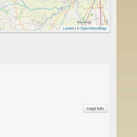
Leaflet
|
©
OpenStreetMap
Leggi tutto