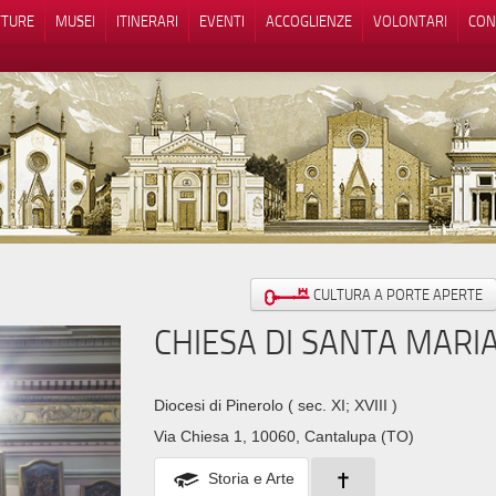
TTURE
MUSEI
ITINERARI
EVENTI
ACCOGLIENZE
VOLONTARI
CON
iva sulla raccolta
Le tue preferenze relative alla priva
CULTURA A PORTE APERTE
CHIESA DI SANTA MARI
Diocesi di Pinerolo
( sec. XI; XVIII )
Via Chiesa 1, 10060, Cantalupa (TO)
Storia e Arte