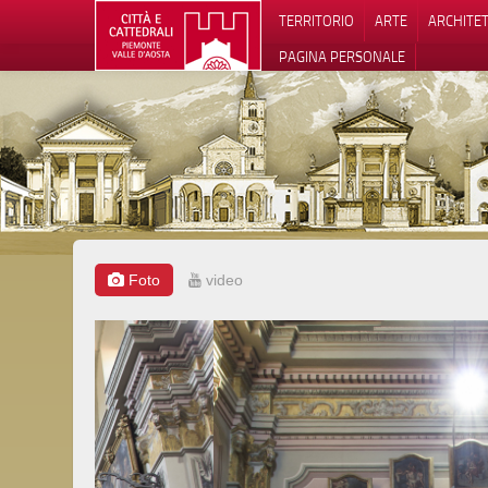
TERRITORIO
ARTE
ARCHITE
PAGINA PERSONALE
Foto
video
Informat