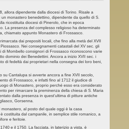
, allora dipendente dalla diocesi di Torino. Risale a
di un monastero benedettino, dipendente da quello di S.
a ricostituita diocesi di Pinerolo, che in epoca
zo. La presenza del complesso religioso ha determinato
pa, chiamato appunto Monastero di Frossasco.
imarcata dai prepositi locali, che fino alla metà del XVII
 Piossasco. Nei consegnamenti catastali del XV sec. gli
onti di Mombello consignori di Frossasco riconoscono varie
to dominio dei Benedettini. Ancora a inizio XVII sec. i
 di fedeltà dai proprietari nella consegna dei loro beni,
su Cantalupa si avverte ancora a fine XVII secolo,
 di Frossasco, e infatti fino al 1712 il giudice di
uogo di Monastero, proprio perché esso era considerato
ento per rimarcare la preminenza della chiesa di S. Maria
tato dalla presenza in quest’ultima di pitture antiche
igliasco, Gorsenna.
l monastero, al posto del quale oggi è la casa
è costituita dal campanile, in semplice stile romanico, a
fore e feritoie.
 1740 e il 1750. La facciata, in laterizio a vista, è