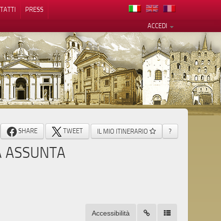
TATTI
PRESS
ACCEDI
cy
SHARE
TWEET
IL MIO ITINERARIO
?
A ASSUNTA
Accessibilità