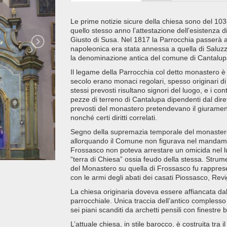
Le prime notizie sicure della chiesa sono del 1038
quello stesso anno l’attestazione dell’esistenza 
Giusto di Susa. Nel 1817 la Parrocchia passerà all
napoleonica era stata annessa a quella di Saluz
la denominazione antica del comune di Cantalu
Il legame della Parrocchia col detto monastero è r
secolo erano monaci regolari, spesso originari di
stessi prevosti risultano signori del luogo, e i c
pezze di terreno di Cantalupa dipendenti dal diret
prevosti del monastero pretendevano il giuramento
nonché certi diritti correlati.
Segno della supremazia temporale del monastero 
allorquando il Comune non figurava nel mandamento
Frossasco non poteva arrestare un omicida nel l
“terra di Chiesa” ossia feudo della stessa. Strum
del Monastero su quella di Frossasco fu rappresen
con le armi degli abati dei casati Piossasco, Rev
La chiesa originaria doveva essere affiancata da
parrocchiale. Unica traccia dell’antico complesso 
sei piani scanditi da archetti pensili con finestre bi
L’attuale chiesa, in stile barocco, è costruita tra il