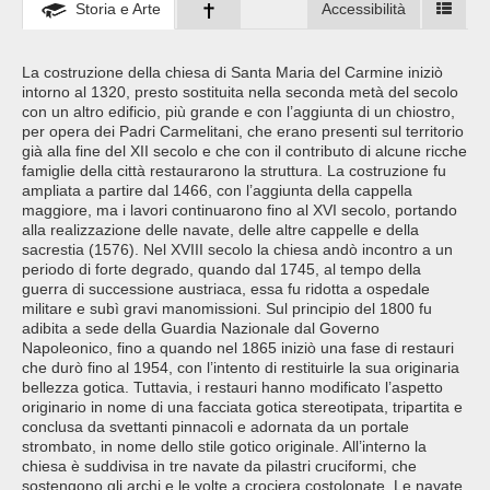
Storia e Arte
Accessibilità
La costruzione della chiesa di Santa Maria del Carmine iniziò
intorno al 1320, presto sostituita nella seconda metà del secolo
con un altro edificio, più grande e con l’aggiunta di un chiostro,
per opera dei Padri Carmelitani, che erano presenti sul territorio
già alla fine del XII secolo e che con il contributo di alcune ricche
famiglie della città restaurarono la struttura. La costruzione fu
ampliata a partire dal 1466, con l’aggiunta della cappella
maggiore, ma i lavori continuarono fino al XVI secolo, portando
alla realizzazione delle navate, delle altre cappelle e della
sacrestia (1576). Nel XVIII secolo la chiesa andò incontro a un
periodo di forte degrado, quando dal 1745, al tempo della
guerra di successione austriaca, essa fu ridotta a ospedale
militare e subì gravi manomissioni. Sul principio del 1800 fu
adibita a sede della Guardia Nazionale dal Governo
Napoleonico, fino a quando nel 1865 iniziò una fase di restauri
che durò fino al 1954, con l’intento di restituirle la sua originaria
bellezza gotica. Tuttavia, i restauri hanno modificato l’aspetto
originario in nome di una facciata gotica stereotipata, tripartita e
conclusa da svettanti pinnacoli e adornata da un portale
strombato, in nome dello stile gotico originale. All’interno la
chiesa è suddivisa in tre navate da pilastri cruciformi, che
sostengono gli archi e le volte a crociera costolonate. Le navate