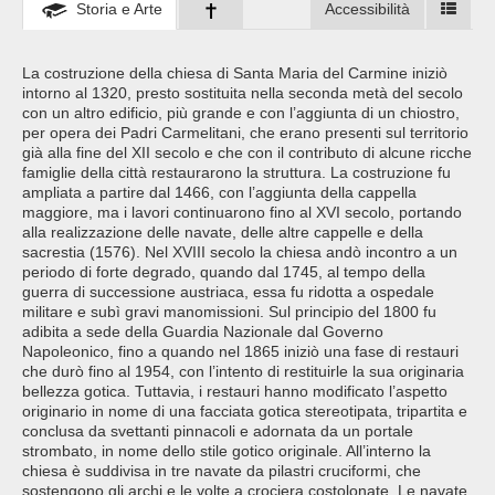
Storia e Arte
Accessibilità
La costruzione della chiesa di Santa Maria del Carmine iniziò
intorno al 1320, presto sostituita nella seconda metà del secolo
con un altro edificio, più grande e con l’aggiunta di un chiostro,
per opera dei Padri Carmelitani, che erano presenti sul territorio
già alla fine del XII secolo e che con il contributo di alcune ricche
famiglie della città restaurarono la struttura. La costruzione fu
ampliata a partire dal 1466, con l’aggiunta della cappella
maggiore, ma i lavori continuarono fino al XVI secolo, portando
alla realizzazione delle navate, delle altre cappelle e della
sacrestia (1576). Nel XVIII secolo la chiesa andò incontro a un
periodo di forte degrado, quando dal 1745, al tempo della
guerra di successione austriaca, essa fu ridotta a ospedale
militare e subì gravi manomissioni. Sul principio del 1800 fu
adibita a sede della Guardia Nazionale dal Governo
Napoleonico, fino a quando nel 1865 iniziò una fase di restauri
che durò fino al 1954, con l’intento di restituirle la sua originaria
bellezza gotica. Tuttavia, i restauri hanno modificato l’aspetto
originario in nome di una facciata gotica stereotipata, tripartita e
conclusa da svettanti pinnacoli e adornata da un portale
strombato, in nome dello stile gotico originale. All’interno la
chiesa è suddivisa in tre navate da pilastri cruciformi, che
sostengono gli archi e le volte a crociera costolonate. Le navate