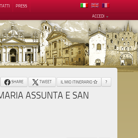
TATTI
PRESS
ACCEDI
cy
SHARE
TWEET
IL MIO ITINERARIO
?
MARIA ASSUNTA E SAN