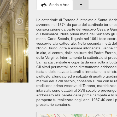
Storia e Arte
La cattedrale di Tortona è intitolata a Santa Mar
avvenne nel 1574 da parte del cardinale tortone
consacrazione da parte del vescovo Cesare Gamba
di Danimarca. Nella prima metà del Seicento gli int
mons. Carlo Settala, il quale nel 1661 fece costrui
vescovile alla cattedrale. Nella seconda metà dell
Nicolò Bruno: oltre a essere intonacata, venne c
in alto, al centro, dalle sculture del Padre Eterno
della Vergine. Internamente la cattedrale si presen
La navata centrale è coperta da una volta a botte 
Gli altari perimetrali sono direttamente addossati
testate delle navate laterali si innestano, a sinistr
piuttosto allungato ed è rialzato di quattro gradini
marmo del XVIII secolo, conserva l’urna con le re
tradizione primo vescovo di Tortona, martirizzato 
intarsiati, sono databili al XVII secolo e proven
Addossato alla parete della prima campata è lo s
parapetto fu realizzato negli anni 1937-40 con i p
presbiterio senatorio.