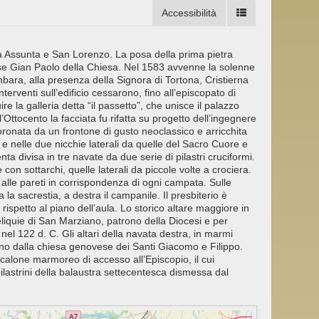
Accessibilità
ia Assunta e San Lorenzo. La posa della prima pietra
se Gian Paolo della Chiesa. Nel 1583 avvenne la solenne
ra, alla presenza della Signora di Tortona, Cristierna
erventi sull’edificio cessarono, fino all’episcopato di
re la galleria detta “il passetto”, che unisce il palazzo
’Ottocento la facciata fu rifatta su progetto dell’ingegnere
oronata da un frontone di gusto neoclassico e arricchita
, e nelle due nicchie laterali da quelle del Sacro Cuore e
ta divisa in tre navate da due serie di pilastri cruciformi.
con sottarchi, quelle laterali da piccole volte a crociera.
 alle pareti in corrispondenza di ogni campata. Sulle
a la sacrestia, a destra il campanile. Il presbiterio è
 rispetto al piano dell’aula. Lo storico altare maggiore in
liquie di San Marziano, patrono della Diocesi e per
nel 122 d. C. Gli altari della navata destra, in marmi
gono dalla chiesa genovese dei Santi Giacomo e Filippo.
calone marmoreo di accesso all’Episcopio, il cui
ilastrini della balaustra settecentesca dismessa dal