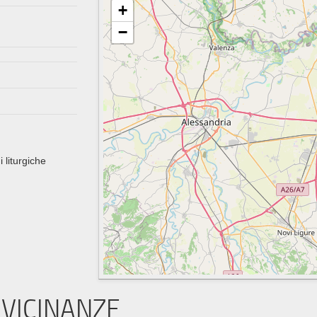
+
−
i liturgiche
VICINANZE