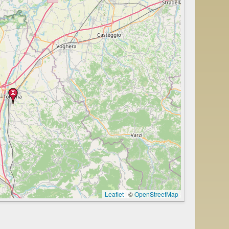
Leaflet
|
©
OpenStreetMap