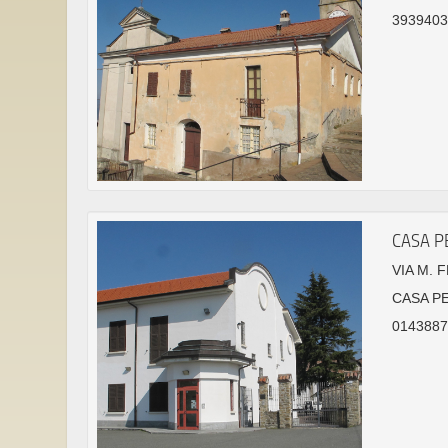
3939403
CASA P
VIA M. 
CASA P
01438878