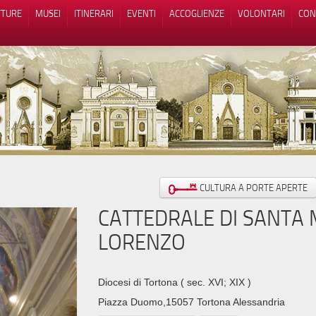
TTURE
MUSEI
ITINERARI
EVENTI
ACCOGLIENZE
VOLONTARI
CON
iva sulla raccolta
Le tue preferenze relative alla priva
CULTURA A PORTE APERTE
CATTEDRALE DI SANTA 
LORENZO
Diocesi di Tortona
( sec. XVI; XIX )
Piazza Duomo,15057 Tortona Alessandria