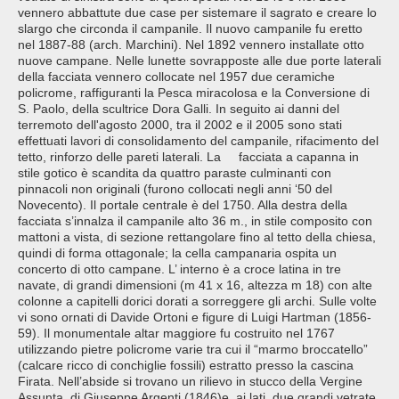
vennero abbattute due case per sistemare il sagrato e creare lo
slargo che circonda il campanile. Il nuovo campanile fu eretto
nel 1887-88 (arch. Marchini). Nel 1892 vennero installate otto
nuove campane. Nelle lunette sovrapposte alle due porte laterali
della facciata vennero collocate nel 1957 due ceramiche
policrome, raffiguranti la Pesca miracolosa e la Conversione di
S. Paolo, della scultrice Dora Galli. In seguito ai danni del
terremoto dell'agosto 2000, tra il 2002 e il 2005 sono stati
effettuati lavori di consolidamento del campanile, rifacimento del
tetto, rinforzo delle pareti laterali. La facciata a capanna in
stile gotico è scandita da quattro paraste culminanti con
pinnacoli non originali (furono collocati negli anni ‘50 del
Novecento). Il portale centrale è del 1750. Alla destra della
facciata s’innalza il campanile alto 36 m., in stile composito con
mattoni a vista, di sezione rettangolare fino al tetto della chiesa,
quindi di forma ottagonale; la cella campanaria ospita un
concerto di otto campane. L’ interno è a croce latina in tre
navate, di grandi dimensioni (m 41 x 16, altezza m 18) con alte
colonne a capitelli dorici dorati a sorreggere gli archi. Sulle volte
vi sono ornati di Davide Ortoni e figure di Luigi Hartman (1856-
59). Il monumentale altar maggiore fu costruito nel 1767
utilizzando pietre policrome varie tra cui il “marmo broccatello”
(calcare ricco di conchiglie fossili) estratto presso la cascina
Firata. Nell’abside si trovano un rilievo in stucco della Vergine
Assunta, di Giuseppe Argenti (1846)e, ai lati, due grandi vetrate