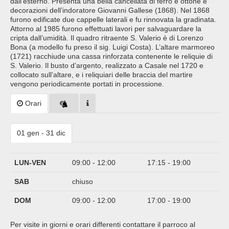
dall’esterno. Presenta una bella cancellata di ferro e ottone e
decorazioni dell’indoratore Giovanni Gallese (1868). Nel 1868
furono edificate due cappelle laterali e fu rinnovata la gradinata.
Attorno al 1985 furono effettuati lavori per salvaguardare la
cripta dall’umidità. Il quadro ritraente S. Valerio è di Lorenzo
Bona (a modello fu preso il sig. Luigi Costa). L’altare marmoreo
(1721) racchiude una cassa rinforzata contenente le reliquie di
S. Valerio. Il busto d’argento, realizzato a Casale nel 1720 e
collocato sull’altare, e i reliquiari delle braccia del martire
vengono periodicamente portati in processione.
Orari
01 gen - 31 dic
LUN-VEN
09:00 - 12:00
17:15 - 19:00
SAB
chiuso
DOM
09:00 - 12:00
17:00 - 19:00
Per visite in giorni e orari differenti contattare il parroco al