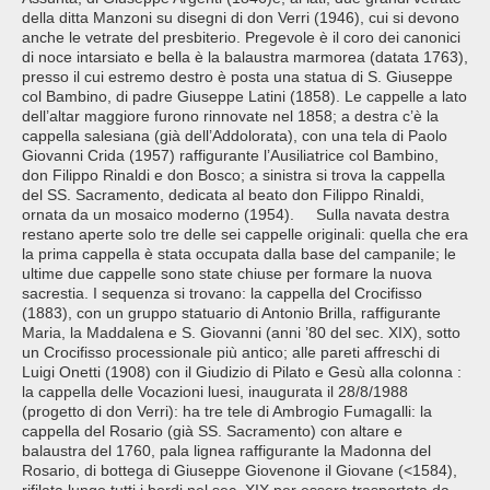
della ditta Manzoni su disegni di don Verri (1946), cui si devono
anche le vetrate del presbiterio. Pregevole è il coro dei canonici
di noce intarsiato e bella è la balaustra marmorea (datata 1763),
presso il cui estremo destro è posta una statua di S. Giuseppe
col Bambino, di padre Giuseppe Latini (1858). Le cappelle a lato
dell’altar maggiore furono rinnovate nel 1858; a destra c’è la
cappella salesiana (già dell’Addolorata), con una tela di Paolo
Giovanni Crida (1957) raffigurante l’Ausiliatrice col Bambino,
don Filippo Rinaldi e don Bosco; a sinistra si trova la cappella
del SS. Sacramento, dedicata al beato don Filippo Rinaldi,
ornata da un mosaico moderno (1954). Sulla navata destra
restano aperte solo tre delle sei cappelle originali: quella che era
la prima cappella è stata occupata dalla base del campanile; le
ultime due cappelle sono state chiuse per formare la nuova
sacrestia. I sequenza si trovano: la cappella del Crocifisso
(1883), con un gruppo statuario di Antonio Brilla, raffigurante
Maria, la Maddalena e S. Giovanni (anni ’80 del sec. XIX), sotto
un Crocifisso processionale più antico; alle pareti affreschi di
Luigi Onetti (1908) con il Giudizio di Pilato e Gesù alla colonna :
la cappella delle Vocazioni luesi, inaugurata il 28/8/1988
(progetto di don Verri): ha tre tele di Ambrogio Fumagalli: la
cappella del Rosario (già SS. Sacramento) con altare e
balaustra del 1760, pala lignea raffigurante la Madonna del
Rosario, di bottega di Giuseppe Giovenone il Giovane (<1584),