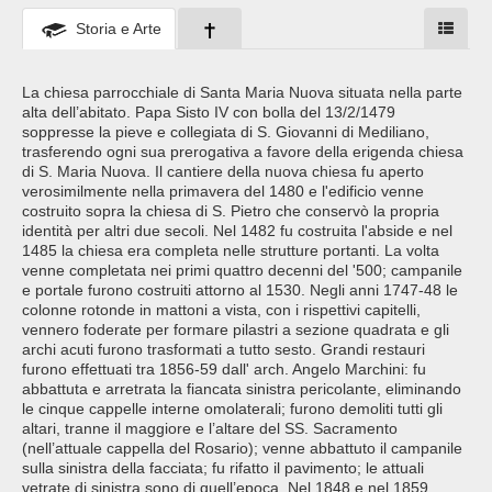
Storia e Arte
La chiesa parrocchiale di Santa Maria Nuova situata nella parte
alta dell’abitato. Papa Sisto IV con bolla del 13/2/1479
soppresse la pieve e collegiata di S. Giovanni di Mediliano,
trasferendo ogni sua prerogativa a favore della erigenda chiesa
di S. Maria Nuova. Il cantiere della nuova chiesa fu aperto
verosimilmente nella primavera del 1480 e l'edificio venne
costruito sopra la chiesa di S. Pietro che conservò la propria
identità per altri due secoli. Nel 1482 fu costruita l'abside e nel
1485 la chiesa era completa nelle strutture portanti. La volta
venne completata nei primi quattro decenni del '500; campanile
e portale furono costruiti attorno al 1530. Negli anni 1747-48 le
colonne rotonde in mattoni a vista, con i rispettivi capitelli,
vennero foderate per formare pilastri a sezione quadrata e gli
archi acuti furono trasformati a tutto sesto. Grandi restauri
furono effettuati tra 1856-59 dall' arch. Angelo Marchini: fu
abbattuta e arretrata la fiancata sinistra pericolante, eliminando
le cinque cappelle interne omolaterali; furono demoliti tutti gli
altari, tranne il maggiore e l’altare del SS. Sacramento
(nell’attuale cappella del Rosario); venne abbattuto il campanile
sulla sinistra della facciata; fu rifatto il pavimento; le attuali
vetrate di sinistra sono di quell’epoca. Nel 1848 e nel 1859