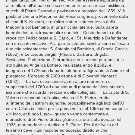
rifilata lungo tutti i bordi nel sec. XIX per essere trasportata da
altro altare all'attuale collocazione entro una cornice mistilinea,
stucchi di Pietro Cantoni e pavimento a mosaico del 1859. Vi è
posta anche una Madonna del Rosario lignea, proveniente dalla
chiesa di S. Nazario, e un’altra statua settecentesca della
Madonna col Bambino, in una nicchia laterale. Sulla parete
laterale destra si trovano altre due tele : Cristo deposto dalla
croce con l’Addolorata e S. Carlo, e i Ss. Maurizio e Defendente
con un santo vescovo. Alla parete laterale sinistra sono collocate
due tele seicentesche: S. Antonio col Bambino, di Orsola Caccia
(1652), e Le cinque vergini (Prisca o Barbara, Brigida,
Scolastica, Pudenziana, Petronilla) con le anime purganti, tela
attribuita ad Angelica Bottero, realizzata entro il 1682, e
integrata nel 1725 con la parte inferiore raffigurante le Anime del
purgatorio. L’organo di 2600 canne è di Giovanni Mentasti
(1882). La sacrestia conserva un altare marmoreo e
suppellettili del 1760 ed una statua di marmo dell’Assunta con
iscrizione che ricorda l’erezione della collegiata. La cripta di S.
Valerio corrisponde all’antica chiesa di S. Pietro, eretta
all’interno del castrum signorile, probabilmente agli inizi dell’XI
sec. e Citata col titolo per la prima volta nel 1055 come cappella
«in loco, et fundo Lugo», quando venne confermata al
monastero di S. Pietro di Savigliano, cui era stata donata nel
1028, mutuandone la dedica a S. Pietro. Per il dislivello del
terreno riceve illuminazione ed accesso diretto anche