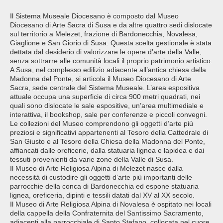
Il Sistema Museale Diocesano è composto dal Museo
Diocesano di Arte Sacra di Susa e da altre quattro sedi dislocate
sul territorio a Melezet, frazione di Bardonecchia, Novalesa,
Giaglione e San Giorio di Susa. Questa scelta gestionale è stata
dettata dal desiderio di valorizzare le opere d’arte della Valle,
senza sottrarre alle comunità locali il proprio patrimonio artistico.
A Susa, nel complesso edilizio adiacente all’antica chiesa della
Madonna del Ponte, si articola il Museo Diocesano di Arte
Sacra, sede centrale del Sistema Museale. L’area espositiva
attuale occupa una superficie di circa 900 metri quadrati, nei
quali sono dislocate le sale espositive, un’area multimediale e
interattiva, il bookshop, sale per conferenze e piccoli convegni.
Le collezioni del Museo comprendono gli oggetti d’arte più
preziosi e significativi appartenenti al Tesoro della Cattedrale di
San Giusto e al Tesoro della Chiesa della Madonna del Ponte,
affiancati dalle oreficerie, dalla statuaria lignea e lapidea e dai
tessuti provenienti da varie zone della Valle di Susa.
Il Museo di Arte Religiosa Alpina di Melezet nasce dalla
necessità di custodire gli oggetti d’arte più importanti delle
parrocchie della conca di Bardonecchia ed espone statuaria
lignea, oreficeria, dipinti e tessili datati dal XV al XX secolo.
Il Museo di Arte Religiosa Alpina di Novalesa è ospitato nei locali
della cappella della Confraternita del Santissimo Sacramento,
adiacenti alla parrocchiale di Santo Stefano, collocata nel cuore