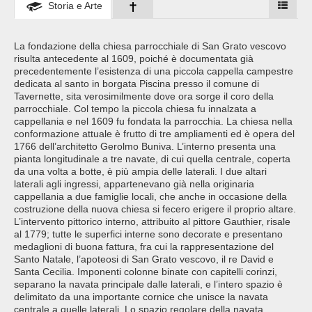
Storia e Arte
La fondazione della chiesa parrocchiale di San Grato vescovo
risulta antecedente al 1609, poiché è documentata già
precedentemente l’esistenza di una piccola cappella campestre
dedicata al santo in borgata Piscina presso il comune di
Tavernette, sita verosimilmente dove ora sorge il coro della
parrocchiale. Col tempo la piccola chiesa fu innalzata a
cappellania e nel 1609 fu fondata la parrocchia. La chiesa nella
conformazione attuale è frutto di tre ampliamenti ed è opera del
1766 dell’architetto Gerolmo Buniva. L’interno presenta una
pianta longitudinale a tre navate, di cui quella centrale, coperta
da una volta a botte, è più ampia delle laterali. I due altari
laterali agli ingressi, appartenevano già nella originaria
cappellania a due famiglie locali, che anche in occasione della
costruzione della nuova chiesa si fecero erigere il proprio altare.
L’intervento pittorico interno, attribuito al pittore Gauthier, risale
al 1779; tutte le superfici interne sono decorate e presentano
medaglioni di buona fattura, fra cui la rappresentazione del
Santo Natale, l’apoteosi di San Grato vescovo, il re David e
Santa Cecilia. Imponenti colonne binate con capitelli corinzi,
separano la navata principale dalle laterali, e l’intero spazio è
delimitato da una importante cornice che unisce la navata
centrale a quelle laterali. Lo spazio regolare della navata