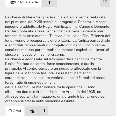
Storia e Arte
La chiesa di Maria Vergine Assunta a Gaiola venne realizzata
nei primi anni del XVIII secolo su progetto di Pancrazio Mosso,
ingegnere addetto alle Regie Fortificazioni di Cuneo e Demonte.
Per far fronte alle spese venne costruita nelle vicinanze una
fornace di calce e mattoni. Tuttavia a causa dell’insufficienza dei
fondi, vennero recuperati pietre e laterizi dall’antica parrocchiale
e apportati cambiamenti sul progetto originario. Il coro venne
concluso con una parete rettilinea mentre i capitelli ed i lavori di
stucco si ridussero in semplici cornici.
La chiesa è addossata sul lato ovest dalla canonica mentre
l’unica facciata decorata, forse settecentesca, è quella
principale. Al centro compare un riquadro affrescato con la
figura della Madonna Assunta. Le restanti parti sono
caratterizzate da campiture verticali a decori floreali ed ornati
forse frutto di rimaneggiamenti
del XIX secolo. Da menzionare tra le opere che vi sono
all'interno due tele firmate dal pittore Arnaudo del 1935, un
affresco sopra l'altar maggiore, una grande tribuna lignea con
organo e la statua della Madonna Assunta.
Orari