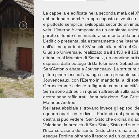
La cappella è edificata nella seconda metà del XV
abbandonato perché troppo esposto ai venti e ricos
è piuttosto semplice, sviluppata secondo un imp
vela. L’interno è composto da un ambiente unico 
parete di fondo è in muratura sormontato da una l
L’edificio presenta, sia esternamente che interna
dall'ultimo quarto del XV secolo alla metà del Ci
Giudizio Universale, realizzato tra il 1490 e il 15
attribuita al Maestro di Savoulx, un anonimo artist
espressi dalla bottega di Bartolomeo e Sebastiano 
Sant’Antonio abate a Jouvenceaux. La struttura de
pittori pinerolesi nell’analoga scena presente sul
Jouvenceaux, con l’Eterno in mandorla, al di sotto 
Gerusalemme celeste raffigurata come una città tur
Serra sono attribuiti i riquadri affrescati sulla par
destra sono raffigurati l’Annunciazione, San Cri
Matheus Andreè.
Nell’area absidale si trovano invece gli episodi de
riquadri ripartiti in tre livelli. Partendo dal primo 
destra si può vedere: San Sisto che ordina il dia
Valeriano; la predica di San Sisto; Sisto nel suo es
l’Incarcerazione del santo; Sisto che ordina a Lor
esegue l’ordine offrendo il tesoro ad un gruppo di