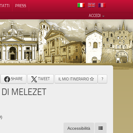
TATTI
PRESS
ACCEDI
cy
SHARE
TWEET
IL MIO ITINERARIO
?
 DI MELEZET
O)
Accessibilità