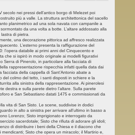
 secolo nei pressi dell’antico borgo di Melezet poi
truito più a valle. La struttura architettonica del sacello
ianto planimetrico ad una sola navata con campanile a
sormontato da una volta a botte. L’altare addossato alla
astra di pietra.
mente, una decorazione pittorica ad affresco realizzata
nquecento. L’esterno presenta la raffigurazione del
10: l’opera databile ai primi anni del Cinquecento e
a che si ispirò in modo originale ai modelli figurativi
Serra di Pinerolo, in particolare alla facciata di
lla rappresentazione rispecchia infatti quella data dai
la facciata della cappella di Sant’Antonio abate a
del colmo del tetto, i santi disposti in schiere e la
rita alla sinistra della rappresentazione. Ai pinerolesi
ete destra e sulla parete dietro l’altare. Sulla parete
stoforo e San Sebastiano datati 1475 e commissionati da
lla vita di San Sisto. Le scene, suddivise in dodici
riguardo in alto a sinistra per arrivare all’ultimo in basso a
cono Lorenzo; Sisto imprigionato e interrogato da
ercizio sacerdotale; Sisto che rifiuta di adorare gli idoli;
enzo di distribuire i beni della Chiesa e il diacono che
 mendicanti; Sisto che opera un miracolo; il Martirio e,