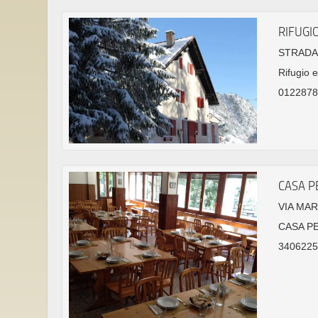
RIFUGI
STRADA 
Rifugio e
01228781
CASA P
VIA MAR
CASA P
3406225