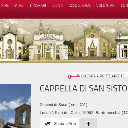
TTURE
MUSEI
ITINERARI
EVENTI
ACCOGLIENZE
VOLONTARI
CON
iva sulla raccolta
Le tue preferenze relative alla priva
CULTURA A PORTE APERTE
CAPPELLA DI SAN SISTO
Diocesi di Susa
( sec. XV )
Località Pian del Colle, 10052, Bardonecchia (T
Storia e Arte