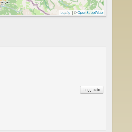
Leaflet
|
©
OpenStreetMap
Leggi tutto