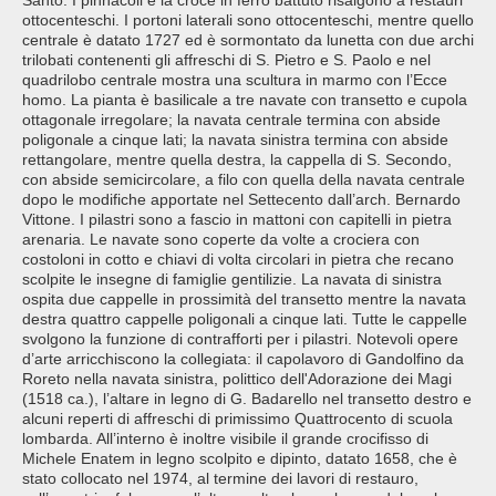
Santo. I pinnacoli e la croce in ferro battuto risalgono a restauri
ottocenteschi. I portoni laterali sono ottocenteschi, mentre quello
centrale è datato 1727 ed è sormontato da lunetta con due archi
trilobati contenenti gli affreschi di S. Pietro e S. Paolo e nel
quadrilobo centrale mostra una scultura in marmo con l’Ecce
homo. La pianta è basilicale a tre navate con transetto e cupola
ottagonale irregolare; la navata centrale termina con abside
poligonale a cinque lati; la navata sinistra termina con abside
rettangolare, mentre quella destra, la cappella di S. Secondo,
con abside semicircolare, a filo con quella della navata centrale
dopo le modifiche apportate nel Settecento dall’arch. Bernardo
Vittone. I pilastri sono a fascio in mattoni con capitelli in pietra
arenaria. Le navate sono coperte da volte a crociera con
costoloni in cotto e chiavi di volta circolari in pietra che recano
scolpite le insegne di famiglie gentilizie. La navata di sinistra
ospita due cappelle in prossimità del transetto mentre la navata
destra quattro cappelle poligonali a cinque lati. Tutte le cappelle
svolgono la funzione di contrafforti per i pilastri. Notevoli opere
d’arte arricchiscono la collegiata: il capolavoro di Gandolfino da
Roreto nella navata sinistra, polittico dell'Adorazione dei Magi
(1518 ca.), l’altare in legno di G. Badarello nel transetto destro e
alcuni reperti di affreschi di primissimo Quattrocento di scuola
lombarda. All’interno è inoltre visibile il grande crocifisso di
Michele Enatem in legno scolpito e dipinto, datato 1658, che è
stato collocato nel 1974, al termine dei lavori di restauro,