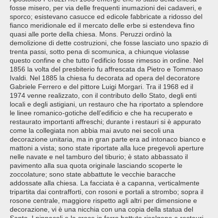
fosse misero, per via delle frequenti inumazioni dei cadaveri, e
sporco; esistevano casucce ed edicole fabbricate a ridosso del
fianco meridionale ed il mercato delle erbe si estendeva fino
quasi alle porte della chiesa. Mons. Peruzzi ordinò la
demolizione di dette costruzioni, che fosse lasciato uno spazio di
trenta passi, sotto pena di scomunica, a chiunque violasse
questo confine e che tutto l’edificio fosse rimesso in ordine. Nel
1856 la volta del presbiterio fu affrescata da Pietro e Tommaso
Ivaldi. Nel 1885 la chiesa fu decorata ad opera del decoratore
Gabriele Ferrero e del pittore Luigi Morgari. Tra il 1968 ed il
1974 venne realizzato, con il contributo dello Stato, degli enti
locali e degli astigiani, un restauro che ha riportato a splendore
le linee romanico-gotiche dell’edificio e che ha recuperato e
restaurato importanti affreschi; durante i restauri si è appurato
come la collegiata non abbia mai avuto nei secoli una
decorazione unitaria, ma in gran parte era ad intonaco bianco e
mattoni a vista; sono state riportate alla luce pregevoli aperture
nelle navate e nel tamburo del tiburio; è stato abbassato il
pavimento alla sua quota originale lasciando scoperte le
zoccolature; sono state abbattute le vecchie baracche
addossate alla chiesa. La facciata è a capanna, verticalmente
tripartita dai contrafforti, con rosoni e portali a strombo; sopra il
rosone centrale, maggiore rispetto agli altri per dimensione e
decorazione, vi è una nicchia con una copia della statua del