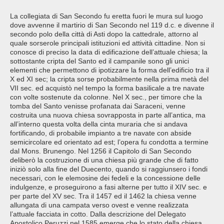
La collegiata di San Secondo fu eretta fuori le mura sul luogo
dove avvenne il martirio di San Secondo nel 119 d.c. e divenne il
secondo polo della città di Asti dopo la cattedrale, attorno al
quale sorserole principali istituzioni ed attività cittadine. Non si
conosce di preciso la data di edificazione dell’attuale chiesa; la
sottostante cripta del Santo ed il campanile sono gli unici
elementi che permettono di ipotizzare la forma dell’edificio tra il
X ed XI sec; la cripta sorse probabilmente nella prima metà del
VII sec. ed acquistò nel tempo la forma basilicale a tre navate
con volte sostenute da colonne. Nel X sec., per timore che la
tomba del Santo venisse profanata dai Saraceni, venne
costruita una nuova chiesa sovrapposta in parte all’antica, ma
all’interno questa volta della cinta muraria che si andava
fortificando, di probabile impianto a tre navate con abside
semicircolare ed orientato ad est; l’opera fu condotta a termine
dal Mons. Brunengo. Nel 1256 il Capitolo di San Secondo
deliberò la costruzione di una chiesa più grande che di fatto
iniziò solo alla fine del Duecento, quando si raggiunsero i fondi
necessari, con le elemosine dei fedeli e la concessione delle
indulgenze, e proseguirono a fasi alterne per tutto il XIV sec. e
per parte del XV sec. Tra il 1457 ed il 1462 la chiesa venne
allungata di una campata verso ovest e venne realizzata
l’attuale facciata in cotto. Dalla descrizione del Delegato
Apostolico Peruzzi nel 1585 emerge che lo stato della chiesa