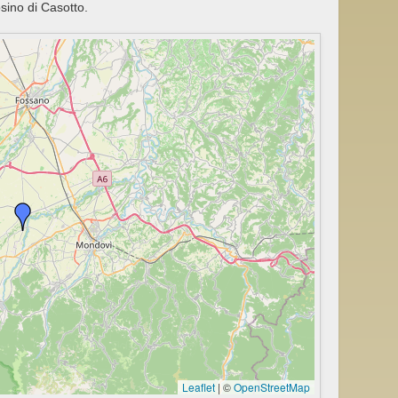
osino di Casotto.
Leaflet
|
©
OpenStreetMap