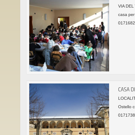
VIA DEL
casa per 
01716822
CASA DI
LOCALIT
Ostello c
0171738