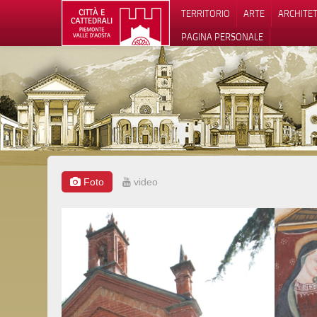
TERRITORIO
ARTE
ARCHITE
PAGINA PERSONALE
Foto
video
Informat