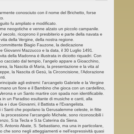
armente conosciuto con il nome del Brichetto, forse
to.
guito fu ampliato e modificato.
 forme neogotiche e venne alzato un piccolo campanile.
 XV secolo, ricoprono il presbiterio e parte della navata e
 vita della Vergine, della nostra regione.
 committente Biagio Fauzone, la dedicazione
ore Giovanni Mazzucco e la data, il 30 Luglio 1491.
a vita della Madonna è illustrata in diciotto riquadri. Con
no cacciato dal tempio, l’angelo appare a Gioacchino,
rea, la Nascita di Maria, la presentazione e la vita al
eppe, la Nascita di Gesù, la Circoncisione, l'Adorazione
nti.
 principale agli estremi: l'arcangelo Gabriele e la Vergine
mano un fiore e il Bambino che gioca con un cardellino,
a Verona e un Santo martire con spada non identificabile.
 in un Paradiso esultante di musiche e canti, alla
 e i due Giovanni, il Battista e l'Evangelista.
ti i Santi che popolano la Gerusalemme celeste, in fitte
la processione l’arcangelo Michele, sono riconoscibili i
renzo, S.ta Tecla e S.ta Caterina da Siena.
ni: S. Antonio Abate, S. Sebastiano, ma una in particolare,
 che sono negli atteggiamenti e nell’espressività quasi