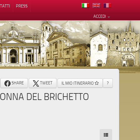
TATTI
PRESS
ACCEDI
cy
SHARE
TWEET
IL MIO ITINERARIO
?
ONNA DEL BRICHETTO