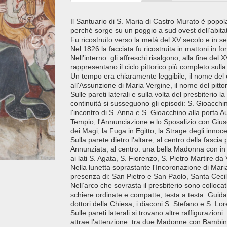
Il Santuario di S. Maria di Castro Murato è popol
perché sorge su un poggio a sud ovest dell’abita
Fu ricostruito verso la metà del XV secolo e in se
Nel 1826 la facciata fu ricostruita in mattoni in
Nell’interno: gli affreschi risalgono, alla fine del
rappresentano il ciclo pittorico più completo sulla
Un tempo era chiaramente leggibile, il nome del
all'Assunzione di Maria Vergine, il nome del pitt
Sulle pareti laterali e sulla volta del presbiterio l
continuità si susseguono gli episodi: S. Gioacchi
l'incontro di S. Anna e S. Gioacchino alla porta Au
Tempio, l'Annunciazione e lo Sposalizio con Gius
dei Magi, la Fuga in Egitto, la Strage degli innoce
Sulla parete dietro l'altare, al centro della fascia
Annunziata, al centro: una bella Madonna con in 
ai lati S. Agata, S. Fiorenzo, S. Pietro Martire d
Nella lunetta soprastante l'Incoronazione di Maria
presenza di: San Pietro e San Paolo, Santa Cecilia
Nell’arco che sovrasta il presbiterio sono colloca
schiere ordinate e compatte, testa a testa. Guida 
dottori della Chiesa, i diaconi S. Stefano e S. Lo
Sulle pareti laterali si trovano altre raffigurazio
attrae l'attenzione: tra due Madonne con Bambino