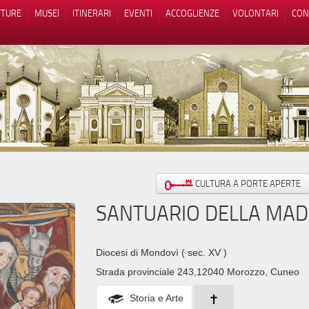
TTURE
MUSEI
ITINERARI
EVENTI
ACCOGLIENZE
VOLONTARI
CON
iva sulla raccolta
Le tue preferenze relative alla priva
CULTURA A PORTE APERTE
SANTUARIO DELLA MAD
Diocesi di Mondovì
( sec. XV )
Strada provinciale 243,12040 Morozzo, Cuneo
Storia e Arte