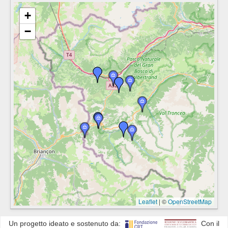
+
−
Leaflet
|
©
OpenStreetMap
Un progetto ideato e sostenuto da:
Con il