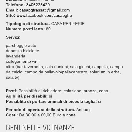
Telefono:
3406225429
Email:
casapgfrassati@gmail.com
Sito:
www.facebook.com/casapgfra
Tipologia di struttura:
CASA PER FERIE
Numero posti letto:
80
Servizi:
parcheggio auto
deposito biciclette
lavanderia
collegamento wi-fi
altro (bar tavernetta, sala riunioni, sala giochi, cappella, campo
da calcio, campo da pallavolo/pallacanestro, solarium in erba,
sala tv)
Pasti:
Possibilità di richiedere: colazione, pranzo, cena.
Agibilità per disabili:
si
Possiblita di portare animali di piccola taglia:
si
Periodo di apertura della struttura:
Annuale
Costi:
Da 30,00 a 60,00 Euro a notte
BENI NELLE VICINANZE