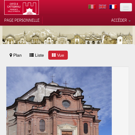
TERRITOIRE
PAGE PERSONNELLE
ACCÉDER
ART
ARCHITECTURE
MUSÉES
Plan
Liste
Vos choix en matière de
Vue
confidentialité
ITINÉRAIRES
Notification lors de la collecte
EVÉNEMENTS
ACCUEIL
BÉNÉVOLES
CONTACTS
PRESS