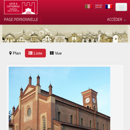
TERRITOIRE
PAGE PERSONNELLE
ACCÉDER
ART
ARCHITECTURE
MUSÉES
Plan
Liste
Vos choix en matière de
Vue
confidentialité
ITINÉRAIRES
Notification lors de la collecte
EVÉNEMENTS
ACCUEIL
BÉNÉVOLES
CONTACTS
PRESS