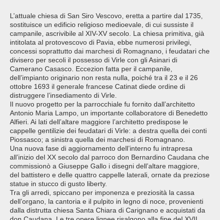
L’attuale chiesa di San Siro Vescovo, eretta a partire dal 1735,
sostituisce un edificio religioso medioevale, di cui sussiste il
campanile, ascrivibile al XIV-XV secolo. La chiesa primitiva, già
intitolata al protovescovo di Pavia, ebbe numerosi privilegi,
concessi soprattutto dai marchesi di Romagnano, i feudatari che
divisero per secoli il possesso di Virle con gli Asinari di
Camerano Casasco. Eccezion fatta per il campanile,
dell’impianto originario non resta nulla, poiché tra il 23 e il 26
ottobre 1693 il generale francese Catinat diede ordine di
distruggere l’insediamento di Virle.
Il nuovo progetto per la parrocchiale fu fornito dall’architetto
Antonio Maria Lampo, un importante collaboratore di Benedetto
Alfieri. Ai lati dell’altare maggiore l’architetto predispose le
cappelle gentilizie dei feudatari di Virle: a destra quella dei conti
Piossasco; a sinistra quella dei marchesi di Romagnano.
Una nuova fase di aggiornamento dell’interno fu intrapresa
all’inizio del XX secolo dal parroco don Bernardino Caudana che
commissionò a Giuseppe Gallo i disegni dell’altare maggiore,
del battistero e delle quattro cappelle laterali, ornate da preziose
statue in stucco di gusto liberty.
Tra gli arredi, spiccano per imponenza e preziosità la cassa
dell’organo, la cantoria e il pulpito in legno di noce, provenienti
dalla distrutta chiesa Santa Chiara di Carignano e acquistati da
don Caudana. Le tre opere lignee risalgono alla fine del XVII