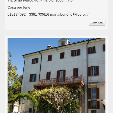
Via Silvio Pellico 40, Pinerolo, 10064, TO
Casa per ferie
012174092 - 3381709616 maria.benotto@libero.it
Lire tout