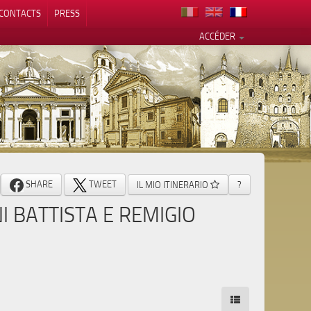
CONTACTS
PRESS
ACCÉDER
alité
SHARE
TWEET
IL MIO ITINERARIO
?
I BATTISTA E REMIGIO