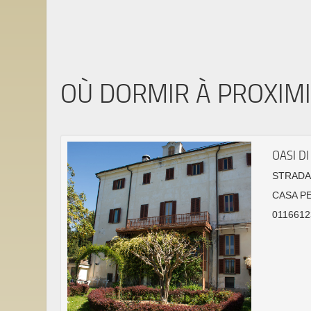
OÙ DORMIR À PROXIM
OASI D
STRADA 
CASA P
0116612