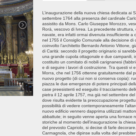
L’inaugurazione della nuova chiesa dedicata ai S
settembre 1764 alla presenza del cardinale Carlo
assistito da Mons. Carlo Giuseppe Morozzo, ve
Rorà, vescovo di Ivrea. La precedente struttura, 
navate, era infatti ormai divenuta insufficiente a
nel 1755 il Consiglio Comunale alla decisione di
coinvolto l’architetto Bernardo Antonio Vittone, 
di Carità: secondo il progetto originario si sareb
una grande cupola ottagonale e due campanili, 
costituito un comitato di nobili carignanesi (fabbri
e di seguire i lavori di costruzione. Tra questi v
Morra, che nel 1756 ottenne gratuitamente dal pri
nuovo progetto (di cui non si conserva copia): ruot
piazza le due emergenze di potere principali dell
case preesistenti ed eseguito il tracciamento dell
pietra il 12 aprile 1757, ma già nel settembre d
dove risulta evidente la preoccupazione progettua
possibilità di vedere contemporaneamente l’altare
nuovo edificio vennero dapprima utilizzati matton
abbattute; in seguito venne aperta una fornace 
storiche al momento dell’inaugurazione la chiesa
del prevosto Capriolo, si decise di farle decorar
Carmagnola, che dipinse sulla volta del presbiteri