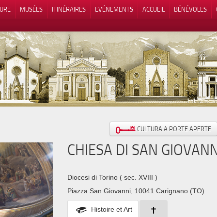
TURE
MUSÉES
ITINÉRAIRES
EVÉNEMENTS
ACCUEIL
BÉNÉVOLES
 lors de la collecte
Vos choix en matière de confidenti
CULTURA A PORTE APERTE
CHIESA DI SAN GIOVANN
Diocesi di Torino
( sec. XVIII )
Piazza San Giovanni, 10041 Carignano (TO)
Histoire et Art