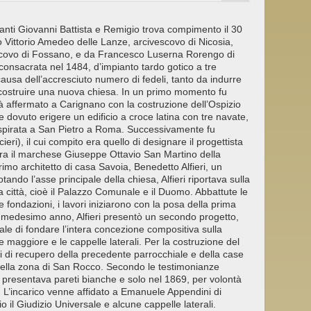
anti Giovanni Battista e Remigio trova compimento il 30
 Vittorio Amedeo delle Lanze, arcivescovo di Nicosia,
scovo di Fossano, e da Francesco Luserna Rorengo di
consacrata nel 1484, d’impianto tardo gotico a tre
 causa dell’accresciuto numero di fedeli, tanto da indurre
 costruire una nuova chiesa. In un primo momento fu
già affermato a Carignano con la costruzione dell’Ospizio
be dovuto erigere un edificio a croce latina con tre navate,
ispirata a San Pietro a Roma. Successivamente fu
cieri), il cui compito era quello di designare il progettista
i era il marchese Giuseppe Ottavio San Martino della
mo architetto di casa Savoia, Benedetto Alfieri, un
ando l’asse principale della chiesa, Alfieri riportava sulla
a città, cioè il Palazzo Comunale e il Duomo. Abbattute le
e fondazioni, i lavori iniziarono con la posa della prima
el medesimo anno, Alfieri presentò un secondo progetto,
le di fondare l’intera concezione compositiva sulla
 maggiore e le cappelle laterali. Per la costruzione del
i di recupero della precedente parrocchiale e della case
nella zona di San Rocco. Secondo le testimonianze
 presentava pareti bianche e solo nel 1869, per volontà
e. L’incarico venne affidato a Emanuele Appendini di
o il Giudizio Universale e alcune cappelle laterali.