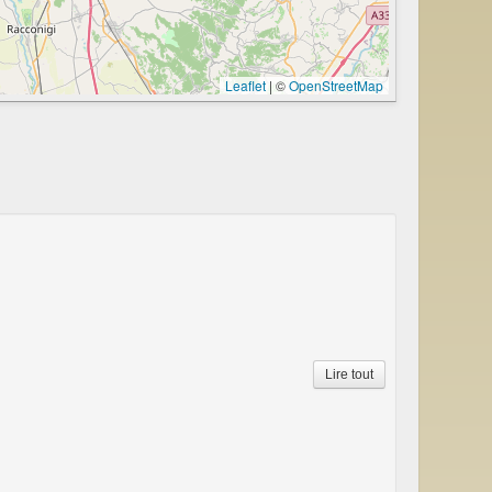
Leaflet
|
©
OpenStreetMap
Lire tout