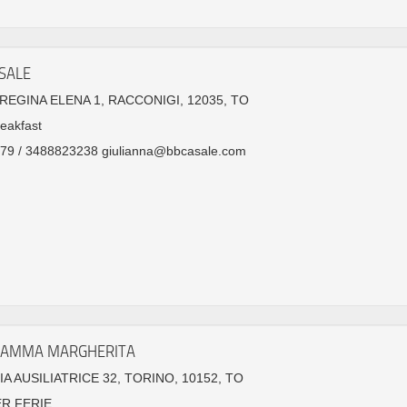
SALE
EGINA ELENA 1, RACCONIGI, 12035, TO
eakfast
79 / 3488823238 giulianna@bbcasale.com
MAMMA MARGHERITA
IA AUSILIATRICE 32, TORINO, 10152, TO
ER FERIE