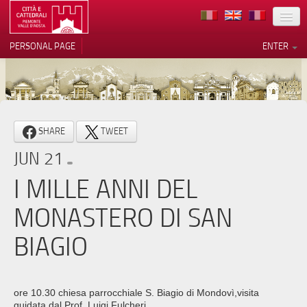
LOCATION
PERSONAL PAGE
ENTER
ART
ARCHITECTURE
MUSEUMS
Your Privacy Choices
SHARE
TWEET
ITINERARIES
Notice at collection
JUN 21
EVENTS
I MILLE ANNI DEL
HOST
MONASTERO DI SAN
VOLUNTEERS
BIAGIO
CONTACTS
PRESS
ore 10.30 chiesa parrocchiale S. Biagio di Mondovì,visita
guidata dal Prof. Luigi Fulcheri.